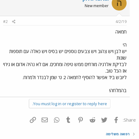
ה
New member
#2
4/2/19
חמאה
הי
יש לבן ויש צהוב ויש צבעים נוספים יש בסיס ויש כאלה עם תוספות
שונות
לבדיקת אלרגיה מורחים ממש טיפה ומחכים. אם לא נהיה אדום או גירוי
אז הכל טוב.
ליובש ביד אפשר להוסיף לחמאה 2 ט' שמן לבנדר ולמרוח.
בהמלחה!
You must log in or register to reply here.
פייסבוק
Twitter
Reddit
Pinterest
Tumblr
WhatsApp
דואר אלקטרוני
הוסף קישור
Share:
רפואה משלימה