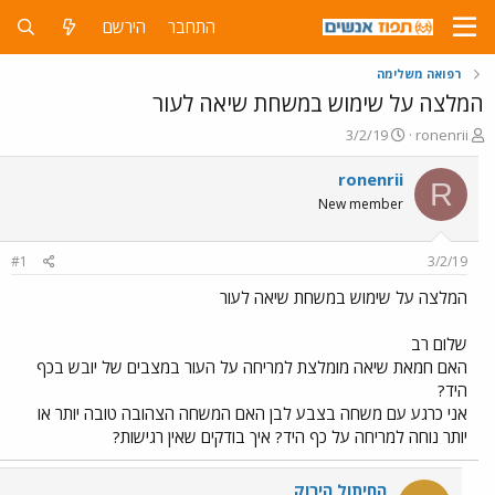
התחבר
הירשם
רפואה משלימה
המלצה על שימוש במשחת שיאה לעור
פ
פ
3/2/19
ronenrii
ו
ו
ת
ר
ronenrii
R
ח
ס
New member
ה
ם
נ
ב
ו
ת
#1
3/2/19
ש
א
א
ר
המלצה על שימוש במשחת שיאה לעור
י
ך
שלום רב
האם חמאת שיאה מומלצת למריחה על העור במצבים של יובש בכף
היד?
אני כרגע עם משחה בצבע לבן האם המשחה הצהובה טובה יותר או
יותר נוחה למריחה על כף היד? איך בודקים שאין רגישות?
החיתול הירוק