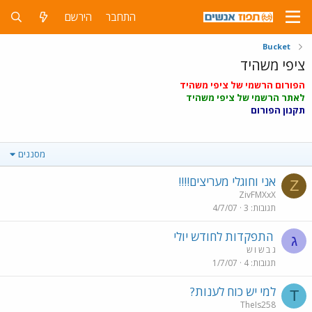
התחבר
הירשם
Bucket
ציפי משהיד
הפורום הרשמי של ציפי משהיד
לאתר הרשמי של ציפי משהיד
תקנון הפורום
מסננים
אני וחוגלי מעריצים!!!!
Z
ZivFMXxX
תגובות
3
4/7/07
התפקדות לחודש יולי
ג
ג ב ש ו ש
תגובות
4
1/7/07
למי יש כוח לענות?
T
TheIs258