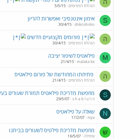
ה
הנהלת הפורומים
5/5/15
אימון אינטנסיבי ואפשרות להריון
S
30/4/15
shikoshoko
פורומים מקצועיים חדשים
ה
הנהלת הפורומים
30/4/15
פילאטיס לשיפור יציבה
M
21/4/15
malaka ke
פתיחתו המחודשת של פורום פילאטיס
ה
הנהלת הפורומים
21/4/15
מחפשת מדריכת פילאטיס תמורת שעורים בעיס
S
29/5/07
s h a b l u l i t
שאלה על פילאטיס
N
17/2/07
niya
מחפשת מדריכת פילטיס לשעורים בביתנו
ש
שימילה
16/5/07