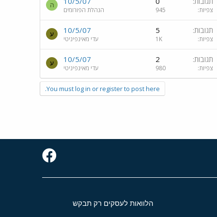
תגובות
0
10/5/07
ה
צפיות
945
הנהלת הפורומים
תגובות
5
10/5/07
ע
צפיות
1K
עדי מאינפיניטי
תגובות
2
10/5/07
ע
צפיות
980
עדי מאינפיניטי
You must log in or register to post here.
הלוואות לעסקים רק תבקש