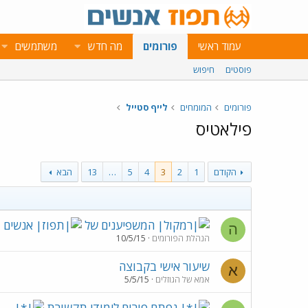
עמוד ראשי
פורומים
מה חדש
משתמשים
פוסטים
חיפוש
פורומים
המומחים
לייף סטייל
פילאטיס
הקודם
1
2
3
4
5
…
13
הבא
המשפיענים של
אנשים
ה
הנהלת הפורומים
10/5/15
שיעור אישי בקבוצה
א
אמא של הגוזלים
5/5/15
נפתח פורום לימודי תקשורת