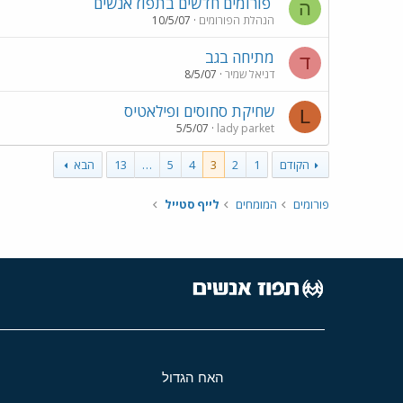
פורומים חדשים בתפוז אנשים
ה
הנהלת הפורומים
10/5/07
מתיחה בגב
ד
דניאל שמיר
8/5/07
שחיקת סחוסים ופילאטיס
L
5/5/07
lady parket
הקודם
1
2
3
4
5
…
13
הבא
פורומים
המומחים
לייף סטייל
האח הגדול