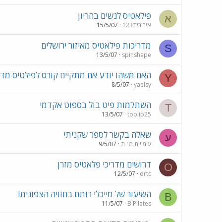
פילאטיס לנשים בהריון
א
אירובית123
15/5/07
מדריכות פילאטיס מאיזור ירושלים
S
13/5/07
spinshape
האם משהו יודע אם מתקיים קורס לפילטיס מדר
Y
8/5/07
yaelsy
השתלמות פיט בול בספוט אקדמי
T
13/5/07
toolip25
שאלה בקשר לספר שקניתי
ע
ע מ י ת מ י ת
9/5/07
דרושים מדריכי פלאטיס מזרן
O
12/5/07
ortc
השיעור של מייכלי רותם בחוויה הצפונית!
B
11/5/07
B Pilates