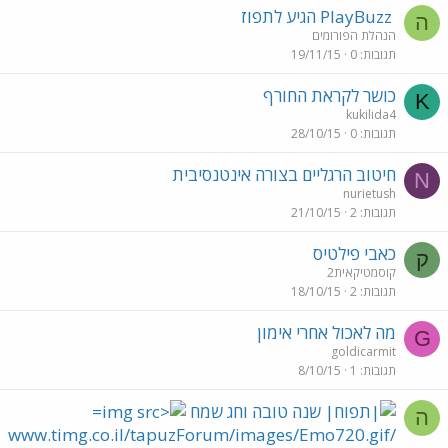
PlayBuzz הגיע לתפוז
ה
הנהלת הפורומים
תגובות
0
19/11/15
כושר לקראת החורף
K
kukilida4
תגובות
0
28/10/15
חיטוב הרגליים בצורה אינטנסיבית
N
nurietush
תגובות
2
21/10/15
כאבי פילטיס
ק
קוסמטיקאית2
תגובות
2
18/10/15
מה לאכול אחרי אימון
G
goldicarmit
תגובות
1
8/10/15
שנה טובה וחג שמח
ה
/www.timg.co.il/tapuzForum/images/Emo720.gif