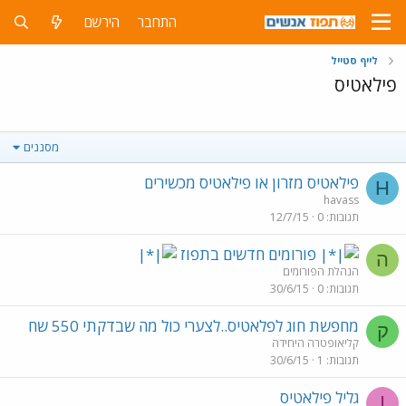
התחבר
הירשם
לייף סטייל
פילאטיס
מסננים
פילאטיס מזרון או פילאטיס מכשירים
H
havass
תגובות
0
12/7/15
פורומים חדשים בתפוז
ה
הנהלת הפורומים
תגובות
0
30/6/15
מחפשת חוג לפלאטיס..לצערי כול מה שבדקתי 550 שח
ק
קליאופטרה היחידה
תגובות
1
30/6/15
גליל פילאטיס
I