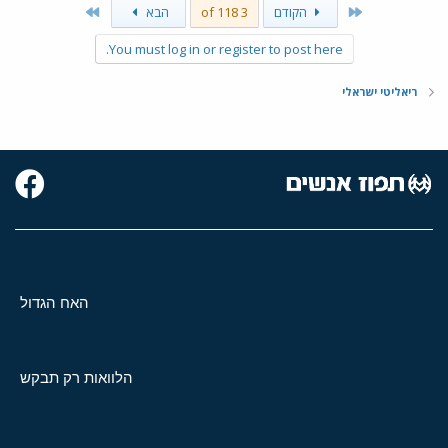
Last
First
הקודם
3 of 118
הבא
You must log in or register to post here.
ריאליטי ישראלי
האח הגדול
הלוואות רק תבקש