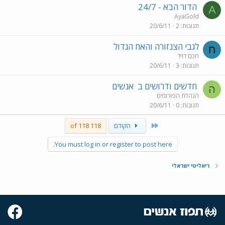
הדור הבא - 24/7
A
AyaGold
תגובות
2
20/6/11
לגבי הצנזורה והאח הגדול
ח
חכם דויד
תגובות
3
20/6/11
חדשים ודרושים ב
אנשים
ה
הנהלת הפורומים
תגובות
0
20/6/11
First
הקודם
118 of 118
You must log in or register to post here.
ריאליטי ישראלי