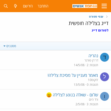
התחבר
הירשם
ענפי ספורט
דייג בצלילה חופשית
לפורום דייג
מסננים
נהריה
ד
דר דן טורנר
תגובות
2
14/5/08
מאמר מעניין על מסיכת צלילה!
ל
לוקוס10
תגובות
0
13/5/08
שלום - שאלה בנוגע לצלילה
ו
ורד הים
תגובות
3
2/5/08