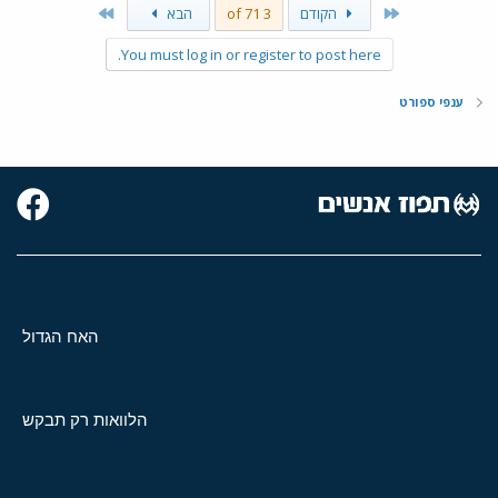
Last
First
הקודם
3 of 71
הבא
You must log in or register to post here.
ענפי ספורט
האח הגדול
הלוואות רק תבקש