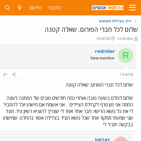
התחבר
הירשם
דייג בצלילה חופשית
שלום לכל חברי הפורום. שאלה קטנה
פ
פ
16/4/08
redrider
ו
ו
ת
ר
redrider
R
ח
ס
New member
ה
ם
נ
ב
ו
ת
#1
16/4/08
ש
א
א
ר
שלום לכל חברי הפורום. שאלה קטנה
י
ך
שלום לכולם בשעה טובה ואחרי כמה חודשים טובים של המתנה לעונה
החמה אני מצטרף לקהילת הציידים
. אני אשמח אם מישהו יוכל להסביר
לי את כל נושא הרישוי. חבר אחד אמר לי שצריך להוציא רשיון ציד. מצד
שני שמעתי ממקור אחר שכל נושא הציד בצלילה אסור בהחלט. שמישהו
בבקשה יסביר לי
hili241