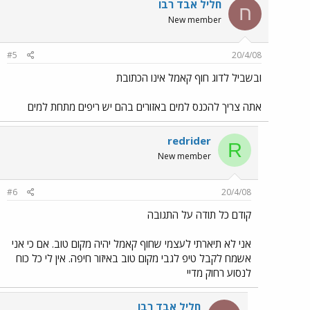
חליל אבד רבו
ח
New member
#5
20/4/08
ובשביל לדוג חוף קאמל אינו הכתובת
אתה צריך להכנס למים באזורים בהם יש ריפים מתחת למים
redrider
R
New member
#6
20/4/08
קודם כל תודה על התגובה
אני לא תיארתי לעצמי שחוף קאמל יהיה מקום טוב. אם כי אני
אשמח לקבל טיפ לגבי מקום טוב באיזור חיפה. אין לי כל כוח
לנסוע רחוק מדיי
חליל אבד רבו