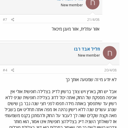
ח
New member
#7
21/4/08
אזור עתלית, אזור מעגן מיכאל
חליל אבד רבו
ח
New member
#4
20/4/08
לא יודע מי זה שמטעה אותך כך
אבל יש חוק בארץ ויש צורך ברשיון לדייג בצלילה חופשית אולי אין
אכיפה מספקת של החוק ואתה יכול לדוג בצלילה חופשית שניפ ללא
רשיון עד שיתפסוך באותה מידה תפסו לפני חצי שנה גבר בן שישים
שנהג עשרים שנה ללא רישיון נהיגה אז מפה אתה תחליט אם בשביל
מאה וקצת שקלים שווה לך לעבור על החוק ולהסתכן בקנס משמעותי
אז לשאלתך השניה דייג בצלילהצ חופשית אינו אסור, הוא מותר
ונדרש רישיון לשם כך מה שאסור בתכלית הוא דייג בצלילת מיכלים