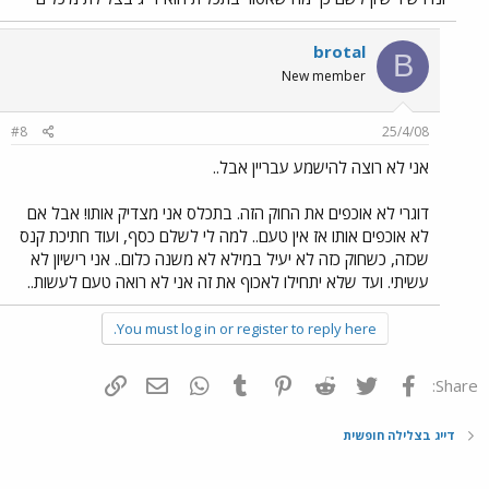
brotal
B
New member
#8
25/4/08
אני לא רוצה להישמע עבריין אבל..
דוגרי לא אוכפים את החוק הזה. בתכלס אני מצדיק אותו! אבל אם
לא אוכפים אותו אז אין טעם.. למה לי לשלם כסף, ועוד חתיכת קנס
שכזה, כשחוק כזה לא יעיל במילא לא משנה כלום.. אני רישיון לא
עשיתי. ועד שלא יתחילו לאכוף את זה אני לא רואה טעם לעשות..
You must log in or register to reply here.
פייסבוק
Twitter
Reddit
Pinterest
Tumblr
WhatsApp
דואר אלקטרוני
הוסף קישור
Share:
דייג בצלילה חופשית