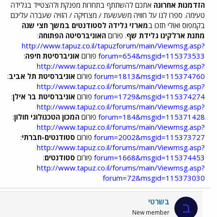
הזדמנות אחרונה
אתכם להשתתף בתחרות מפנקת ולהצטייד בגלידה
טעימה. ספרו לנו על חוויה משעשעת / מצחיקה / הזויה שעברה עליכם
בקמפוס ואולי תזכו ב
מארזי גלידה לסטודנטים במשך חצי שנה
מתנת ארלקינו גלידת שף
. פורום
האוניברסיטה הפתוחה
:
http://www.tapuz.co.il/tapuzforum/main/Viewmsg.asp?
forum=654&msgid=115373533
פורום
אוניברסיטת חיפה
:
http://www.tapuz.co.il/forums/main/Viewmsg.asp?
forum=1813&msgid=115374760
פורום
אוניברסיטת תל אביב
:
http://www.tapuz.co.il/forums/main/Viewmsg.asp?
forum=1729&msgid=115374274
פורום
אוניברסיטת בר אילן
:
http://www.tapuz.co.il/forums/main/Viewmsg.asp?
forum=184&msgid=115371428
פורום
המכון הטכנולוגי חולון
:
http://www.tapuz.co.il/forums/main/Viewmsg.asp?
forum=2002&msgid=115373727
פורום
סטודנטים-חברתי
:
http://www.tapuz.co.il/forums/main/Viewmsg.asp?
forum=1668&msgid=115374453
פורום
סטודנטים
:
http://www.tapuz.co.il/forums/main/Viewmsg.asp?
forum=72&msgid=115373030
בשרטי
ב
New member