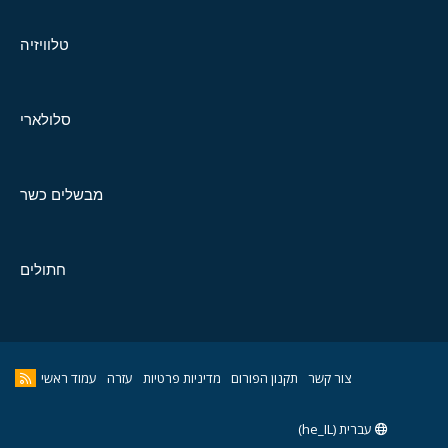
טלוויזיה
סלולארי
מבשלים כשר
חתולים
צור קשר
תקנון הפורום
מדיניות פרטיות
עזרה
עמוד ראשי
עברית (he_IL)