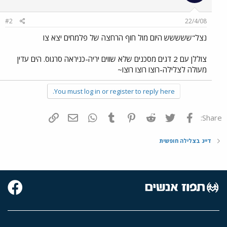
#2
22/4/08
נצל"ששששש היום מול חוף הרחצה של פלמחים יצא צו
צוללן עם 2 דגים מסכנים שלא שווים יריה-כניראה סרגוס. הים עדין
מעולה לצלילה-רוצו רוצו רוצו~
You must log in or register to reply here.
פייסבוק
Twitter
Reddit
Pinterest
Tumblr
WhatsApp
דואר אלקטרוני
הוסף קישור
Share:
דייג בצלילה חופשית