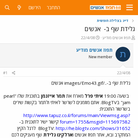
התחבר
הירשם
דייג בצלילה חופשית
גלידת שף ב-
אנשים
פ
פ
תפוז אנשים מודיע
22/4/08
ו
ו
ת
ר
תפוז אנשים מודיע
ת
ח
ס
New member
ה
ם
נ
ב
ו
ת
#1
22/4/08
ש
א
א
ר
גלידת שף ב-../images/Emo43.gif אנשים
י
ך
בשעה 19:00
איתי פרל
מארח את
תמר אייזנמן
בתוכנית שלו "pearl
jam" בBlogTV. אתם מוזמנים לשרשר לאיתי ולתמר בקשות שירים
בשרשור התוכנית:
http://www.tapuz.co.il/forums/main/Viewmsg.asp?
forum=1755&msgid=115697582
קישור ישיר לתוכנית ב-
http://he.blogtv.com/Shows/31652
BlogTV:
לרגל הקיץ
המתקרב ובא, אתר תפוז אנשים ו
ארלקינו גלידת
שף מעניקים לכם