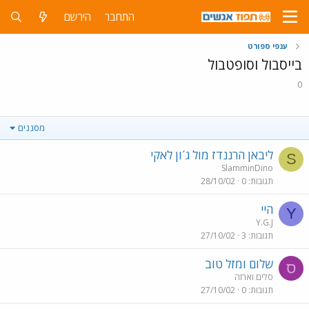
התחבר
הירשם
ענפי ספורט
בייסבול וסופטבול
0
מסננים
ליבאן הרננדז מול ג´ון לאקי
S
SlamminDino
תגובות
0
28/10/02
היי
Y
Y.G.J
תגובות
3
27/10/02
שלום ומזל טוב
ס
סלים וארזה
תגובות
0
27/10/02