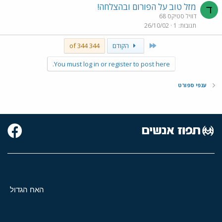
מזל טוב על הפורום ובהצלחה!
ד
דוויל סטיקס 68
תגובות
1
26/10/02
First
הקודם
344 of 344
You must log in or register to post here.
ענפי ספורט
האח הגדול