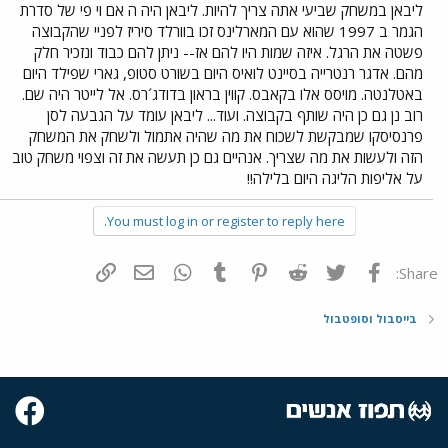
ליבאן במשחק שביעי אתה צריך להיות. ליבאן היה ה אם וי פי של סדרת
הגמר ב 1997 שהוא עם המארלינס זכו בוורלד סיריז לפניי שהקבוצה
פשטה את הרגל. איזה שמות היו להם אז-- ניתן להם כבוד ונזכיר חלק
מהם. אדגר רנטרייה בסיינט לואיס היום בשורט סטופ, גארי שפילד היום
באטלנטה. מויסס אלו בקאבס. קווין בראון בדודג´רס. אל לייטר היה שם.
רוב נן גם כן היה שותף בקבוצה. ועוד... ליבאן עומד על הגבעה לסן
פרנסיסקו שמבקשת לשכוח את מה שהיה אתמול ולשחק את המשחק
הזה ולעשות את מה שצריך. אנהיים גם כן תעשה את זה וצפוי משחק טוב
על אליפות הליגה היום בלילה!!
You must log in or register to reply here.
פייסבוק
Twitter
Reddit
Pinterest
Tumblr
WhatsApp
דואר אלקטרוני
הוסף קישור
Share:
בייסבול וסופטבול