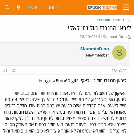
התחבר
הירשם
בייסבול וסופטבול
ליבאן הרננדז מול ג´ון לאקי
פ
פ
28/10/02
SlamminDino
ו
ו
ת
ר
SlamminDino
S
ח
ס
New member
ה
ם
נ
ב
ו
ת
#1
28/10/02
ש
א
א
ר
ליבאן הרננדז מול ג´ון לאקי ../images/Emo60.gif
י
ך
האייקון של השבלול נועד להראות את המהירות של המסובבים של
ליבאן. הוא יכול לזרוק לך 90 מייל ואח"כ להביא לך CURVE של 60-64
מייל לשעה. איזה הבדלים. איזה תנועה יש במסובבות שלו. חלקם גדולים
מאוד!! האיינג´לס התמודדו מולו יפה במשחק השלישי והשיגו חבטות נגדו
בנוסף להתשה וריצת בסיסים מצויינת. מול ליבאן יתמודד ג´ון לאקי שהוא
פיצ´ר שלא הכירו לפניי העונה הזאת. הוא הולך לפתוח את משחק מס´ 7
לאיינג´לס, ווהו!!! לא שמעו זה לא אומר פיצ´ר לא טוב. הוא טוב מאוד ומול