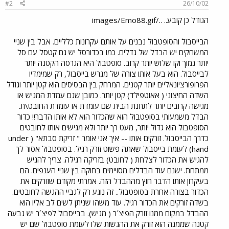
#2
26/10/02
הגודל כן קובע.. ../images/Emo88.gif
הבייסבול והסופטבול נבנים על אותם עקרונות כלליים. אבל בין שניי
המשחקים יש הבדל של גדלים. כמו בכדורסל יש גם קטסל עם סל
יותר נמוך וקו שלוש יותר קרוב. סופטבול היא הגרסה הקטנה יותר
לבייסבול. הוא בעל אותו צורה של מגרש בייסבול, רק שמימדיו
הפרופורציונאליים יותר קטנים. המרחק בין הבסיסים הוא קטן יותר וגודל
השדה החיצוני ( אאוטפילד) קטן יותר. כמובן שגם עמדת המגיש או
מגישה קרובים יותר לתחנת הבית שם עומדת או עומדת החובט\ת.
הבדל משמעותי בסופטבול הוא שהכדור הוא לא אותו הדבר!! כדור
הסופטבול הוא גדול יותר, מעט רך יותר ולא מגישים אותו לחובטים
כדרך הבייסבול. זורקים אותו -- איך אני אומר " זריקת סבתא" ( under
hand) לעומת בייסבול שאתה פשוט זורק רגיל. בסופטבול אסור לך
להגיש את הכדור לצלחת ( לחובט) בזריקה רגילה. צריך להגיש
ממתחת. ישנם עוד הבדלים מסויימים בחוקה בין שניי הענפים. הם
בעיקרון אותו הדבר חוץ מההבדל הזה. אמרתי מקודם שזורקים את
הכדור בצורה אחרת בסופטבול.. זה נוגע רק לגביי ההגשה לחובטים.
בשדה זורקים את הכדור רגיל. עוד משהו שניתן לשים לב אליו הוא
ההבדל במקום ממנו זורק הפיצ´ר ( מגיש). בבייסבול לפיצ´ר יש גבעה
קטנה שממנה הוא זורק את ההגשות שלו לעומת סופטבול שם יש