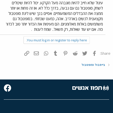
עיגול שלא חייב להיות מוגבהה מעל הקרקע. יכול להיות שיכולים
לשחק סופטבול גם עם גבעה, בדרך כלל לא. אז זה פחות או יותר
ממצה את ההבדלים המשמעותיים. אסיים בכך שיש ליגת סופטבול
מקצוענית לנשים בארה"ב. אהה, כמעט שכחתי.. בסופטבול גם
משתמשים באלות מאלומניום. הם מעיפות את הכדור יותר טוב לכדור
כזה. אם יש עוד שאלות, רק תשאל.. שמח לענות
.
You must log in or register to reply here.
פייסבוק
Twitter
Reddit
Pinterest
Tumblr
WhatsApp
דואר אלקטרוני
הוסף קישור
Share:
בייסבול וסופטבול