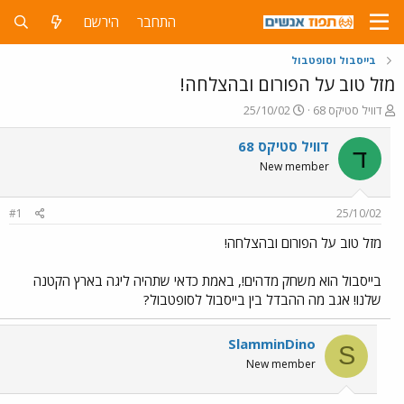
התחבר
הירשם
בייסבול וסופטבול
מזל טוב על הפורום ובהצלחה!
פ
פ
דוויל סטיקס 68
25/10/02
ו
ו
ת
ר
דוויל סטיקס 68
ד
ח
ס
New member
ה
ם
נ
ב
ו
ת
#1
25/10/02
ש
א
א
ר
מזל טוב על הפורום ובהצלחה!
י
ך
בייסבול הוא משחק מדהים!, באמת כדאי שתהיה ליגה בארץ הקטנה
שלנו! אגב מה ההבדל בין בייסבול לסופטבול?
SlamminDino
S
New member