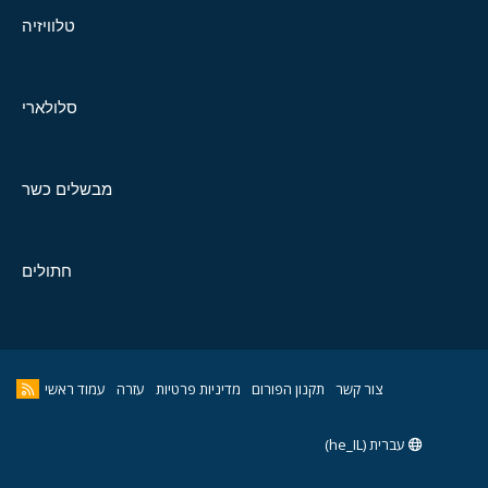
טלוויזיה
סלולארי
מבשלים כשר
חתולים
צור קשר
תקנון הפורום
מדיניות פרטיות
עזרה
עמוד ראשי
עברית (he_IL)