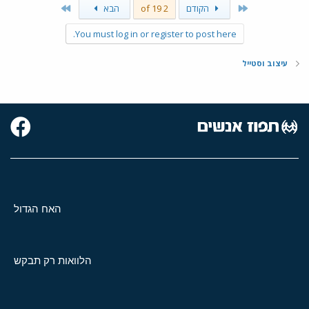
Last
First
הקודם
2 of 19
הבא
You must log in or register to post here.
עיצוב וסטייל
האח הגדול
הלוואות רק תבקש