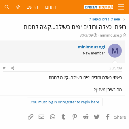
התחבר
הירשם
אופנת ילדים ופעוטות
ראיתי כאלה ורודים יפים בשילב...קשה לחכות
פ
פ
30/3/09
minimousegi
ו
ו
ת
ר
minimousegi
M
ח
ס
New member
ה
ם
נ
ב
ו
ת
#1
30/3/09
ש
א
א
ר
ראיתי כאלה ורודים יפים בשילב...קשה לחכות
י
ך
מה ראיתן מעניין?
You must log in or register to reply here.
פייסבוק
Twitter
Reddit
Pinterest
Tumblr
WhatsApp
דואר אלקטרוני
הוסף קישור
Share: