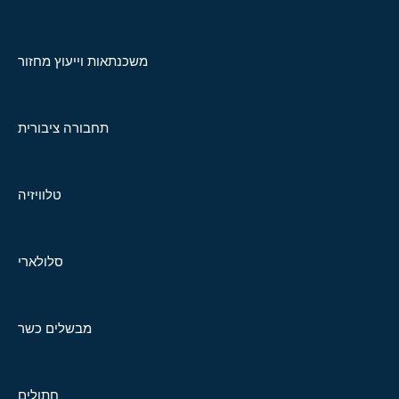
משכנתאות וייעוץ מחזור
תחבורה ציבורית
טלוויזיה
סלולארי
מבשלים כשר
חתולים