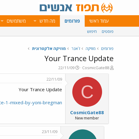
עמוד ראשי
פורומים
מה חדש
משתמשים
פוסטים
חיפוש
פורומים
מוזיקה
ז`אנר
מוזיקה אלקטרונית
Your Trance Update
פ
פ
22/11/09
CosmicGate88
ו
ו
ת
ר
22/11/09
ח
ס
C
Your Trance Update
ה
ם
נ
ב
ו
ת
ate-1-mixed-by-yoni-bregman
ש
א
CosmicGate88
א
ר
י
New member
ך
23/11/09