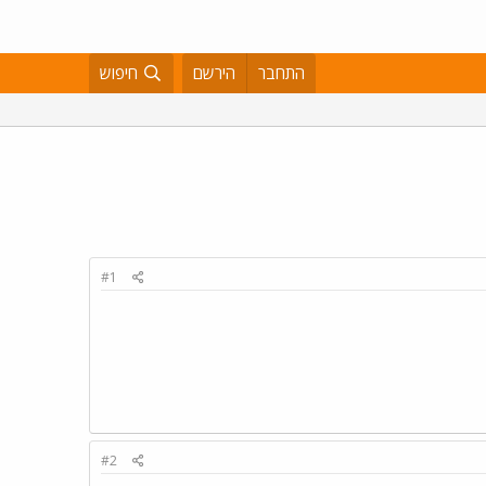
התחבר
הירשם
חיפוש
#1
#2