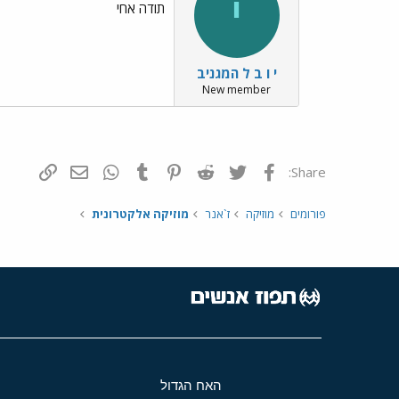
י
תודה אחי
י ו ב ל המגניב
New member
פייסבוק
Twitter
Reddit
Pinterest
Tumblr
WhatsApp
דואר אלקטרונ
הוסף קי
Share:
פורומים
מוזיקה
ז`אנר
מוזיקה אלקטרונית
האח הגדול