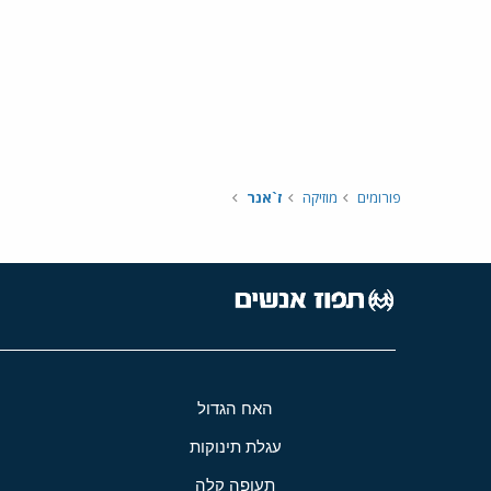
פורומים
מוזיקה
ז`אנר
האח הגדול
עגלת תינוקות
תעופה קלה