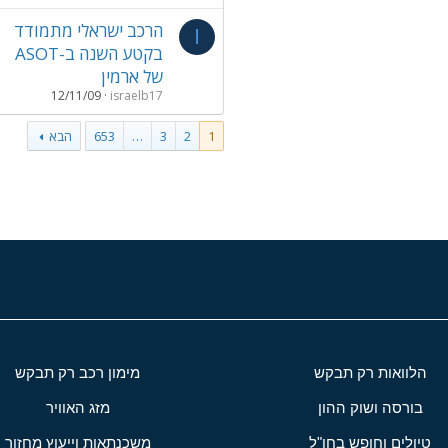
הרכב ישראלי מתמודד
I
בקטע השנה ב-ASOT
של ארמין
12/11/09
israelb17
1
2
3
…
653
הבא
הלוואות רק תבקש
מימון רכב רק תבקש
בורסה ושוק ההון
מזג האוויר
טיולים וחופש בחו"ל
משכנתאות וייעוץ מחזור