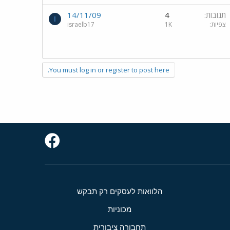
תגובות
4
14/11/09
I
צפיות
1K
israelb17
You must log in or register to post here.
הלוואות לעסקים רק תבקש
מכוניות
תחבורה ציבורית