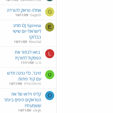
אחלה טראק להורדה
G
16/11/09
Gagech
DJ Spinna מגיע
E
לישראל! יום שישי
בבלוק!
16/11/09
ElinorSal
בואו לבחור את
L
הפסקול לחורף!
17/11/09
Li G
זויבר, כלי נגינה חדש
ט
עם קוד פתוח.
טרנסנדנטלית
14/11/09
קליפ וידאו של אח
O
הטראקים היפים ביותר
ששמעתי!
14/11/09
olegh