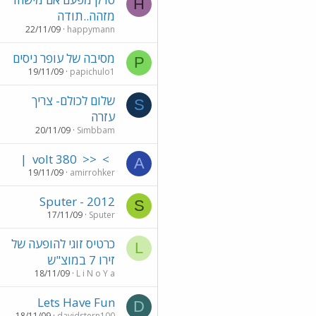
H
מזהה..תודה
22/11/09
happymann
מסיבה של עופר ניסים
P
19/11/09
papichulo1
שלום לכולם- צריך
S
עזרה
20/11/09
Simbbam
|
380 volt
<<
>
A
19/11/09
amirrohker
Sputer - 2012
S
17/11/09
Sputer
כרטיס זוגי להופעה של
L
זירו 7 במוצ"ש
18/11/09
L i N o Y a
Lets Have Fun
D
18/11/09
davidstern100