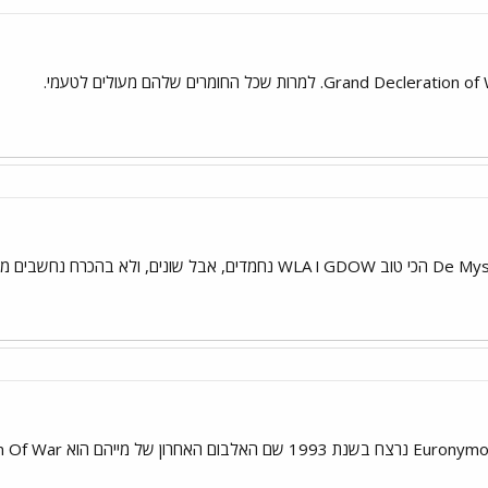
De Mysteriis Dom Sathanas הכי טוב GDOW ו WLA נחמדים, אבל שו