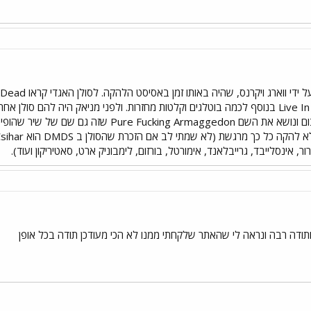
מהם שוחרר מאוחר יותר כאלבום ונושא את השם ggedon
, אינסלייבד, גרייבלאנד, אימורטל, בורזום, לימבוניק ארט, סאטיריקון ועוד).
 ותודה רבה ונראה לי שהאתר שלקחתי ממנו לא הכי מעודכן תודה בכל אופן