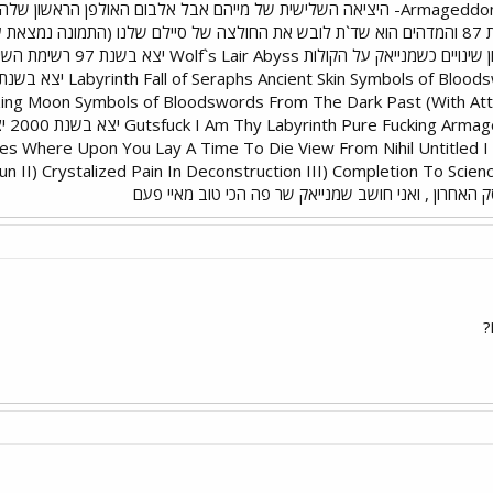
Armageddon De Mysteriis Dom Sathanas- היציאה השלישית של מייהם אבל אלבום 
שר בשני הלהקות הדיסק יצא בשנת 87 והמדהים הוא שד`ת לובש את החולצה של סיילם שלנו
zing Moon Symbols of Bloodswords From The Dark Past (With Atti
 Est
Where Upon You Lay A Time To Die View From Nihil Untitled I Part III I
 האחרון , ואני חושב שמנייאק שר פה הכי טוב מאיי פעם
?