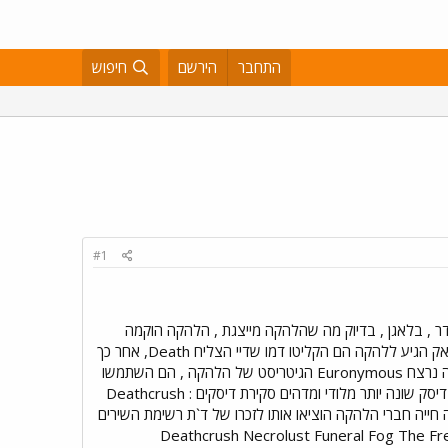
התחבר
הירשם
חיפוש
#1
ה המציא את סצנת הבלאק,MayheM הוא בעצם כאוס אי סדר , בלאגן , בדיוק מה שהלהקה מייצגת , הלהקה הוקמה
בשנת 1983 , שמם לקוח משיר של ונום ``Mayhem with Mercy`` הסולן הראשון שלהם היה מנייאק ברגע שמניאק הגיע ללהקה הם הקליטו דמו שדיי הצליח Death, אחר כך
מנייאק עזב והגיע Death, הסולן הכי טוב שהיה לבלאק מטאל ולMayheM,ב1991 ד`ת התאבד , זמן קצר אחרי זה נרצח Euronymous הגיטריסט של הלהקה , הם השתמשו
בזמרי סיזן ובשנת 96 הלהקה החזירה את מנייאק להרכב , בשנה שעברה הוציאה מייהם את הדיסק האחרון שלה , דיסק שונה יותר מלודי ומדהים סקירת דיסקים : Deathcrush
ף עותקים בלבד כל השירים נכתבו על ידי מהיים Live in Leipzig דיסק בהופעה חייה חברי הלהקה הוציאו אותו לזכרו של ד`ת רשימת השירים
: Deathcrush Necrolust Funeral Fog The 