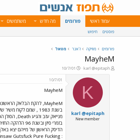
עמוד ראשי
פורומים
מה חדש
משתמשים
פוסטים
חיפוש
פורומים
מוזיקה
ז`אנר
מטאל
MayheM
פ
פ
10/7/01
karl @epitaph
ו
ו
ת
ר
10/7/01
ח
ס
K
MayheM
ה
ם
נ
ב
ו
ת
ש
א
karl @epitaph
א
ר
י
New member
ך
insaw Gutsfuck Pure Fucking