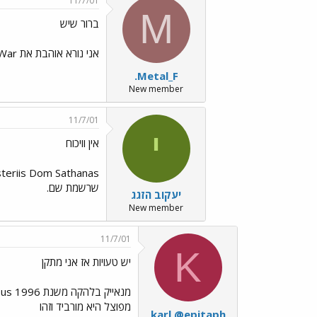
11/7/01
M
ברור שיש
אני נורא אוהבת את Grand Decleration of War. למרות שכל החומרים שלהם מעולים לטעמי.
.Metal_F
New member
11/7/01
י
אין וויכוח
שרשמת שם.
יעקוב הזגג
New member
11/7/01
K
יש טעויות אז אני מתקן
מפוצל היא מורביד וזהו
karl @epitaph