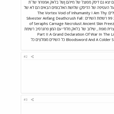
האולפן הראשון שלהם יצא גם דיסק מפוצל של מייהם ןשל בלאק אמפרור שד`ת
 (התמונה נמצאת על העטיפה של הדיסק) שלושת האלבומים הבאים הם לא של
מהיים המקוריים אלא מייהם עם המון שינויים כשמנייאק על הקולות Wolf`s Lair Abyss יצא בשנת 97 רשימת השירים: The Vortex Void of Inhumanity I Am Thy
Labyrinth Fall of Seraphs Ancient Skin Symbols of Bloodswords Mediolanum Capta Est יצא בשנת 99 רשימת השירים : Silvester Anfang Deathcrush Fall
of Seraphs Carnage Necrolust Ancient Skin Free
Gutsfuck I Am Thy Labyrinth Pure Fucking Armageddon Mediolanum Capta יצא בשנת 2000 יצרית מופת , שילוב של בלאק מלודי עם המון פרוגרסיב רשימת
Part II A Grand Declaration Of War In The Lies 
Bloodsword And A Colder Sun II) Crystalized Pain In Deconstruction III) Completion To Science Of Agony IV) To Daimonion כל השירים מומלצים כל
#2
#3