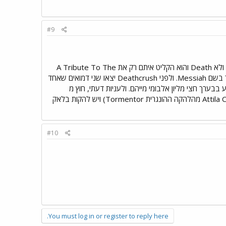
#9
אפשר לציין שיורונימוס נרצח על ידי ווארג ויקרנס, שהיה באותו זמן באסיסט הלהקה. לסולן האגדי קראו Dead ולא Death והוא הקליט איתם רק את A Tribute To The
Black Emperors ו Live In Liepzig בנוסף לכמה בוטלגים וקלטות מחזרות. ולפני מניאק היה להם סולן אחר בשם Messiah. ולפני Deathcrush יצאו שני דמואים שאחד
Pure Fucking Arma שזה גם שם של שיר שהופיע בבערך חצי מליון אלבומי מייהם. ולעניות דעתי, חוץ מ
GDOW ו DMDS מייהם הם לא להקה כל כך מרגשת (לא שמתי לב אם הזכרת שהסולן ב DMDS הוא Attila Csihar מהלהקה ההונגרית Tormentor) ויש להקות בלאק
#10
You must log in or register to reply here.