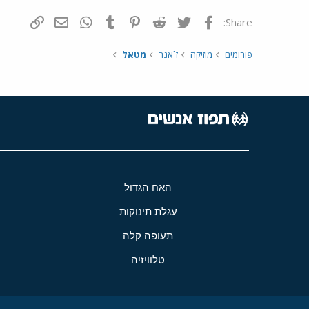
פייסבוק
Twitter
Reddit
Pinterest
Tumblr
WhatsApp
דואר אלקטרונ
הוסף קי
Share:
פורומים
מוזיקה
ז`אנר
מטאל
האח הגדול
עגלת תינוקות
תעופה קלה
טלוויזיה