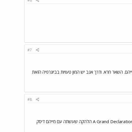
#6
#7
נים, ולא בהכרח נחשבים מייהם. השאר חרא. ודרך אגב יש המון טעויות בביוגרפיה הזאת
#8
מנאייק בלהקה משנת 1996 Euronymous נרצח בשנת 1993 שם האלבום האחרון של מייהם הוא A Grand Declaration Of War הלהקה שעשתה עם מייהם דיסק