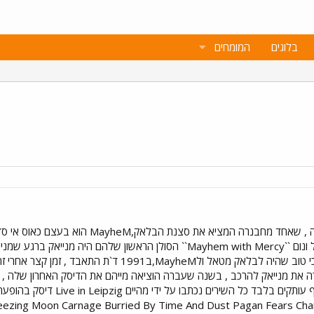
בלוגים
המומחים
MayheM, להקת הבלאק הראשונה , שאחד מחבנר
הדיסק הראשון של מייהם יצא באל
Freezing Moon Carnage Burried By Time And Dust Pagan Fears Cha