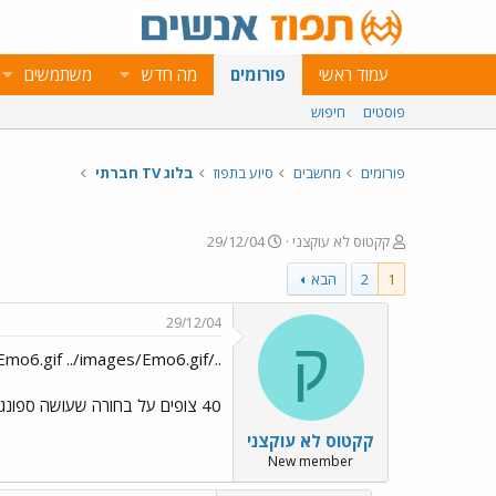
עמוד ראשי
פורומים
מה חדש
משתמשים
פוסטים
חיפוש
פורומים
מחשבים
סיוע בתפוז
בלוג TV חברתי
פ
פ
קקטוס לא עוקצני
29/12/04
ו
ו
1
2
הבא
ת
ר
ח
ס
ה
ם
29/12/04
נ
ב
ק
../images/Emo6.gif ../images/Emo6.gif ../images/Emo6.gif
ו
ת
ש
א
א
ר
40 צופים על בחורה שעושה ספונג'ה !! אמא שלי בתגובה "50 שנה אני מנקה את הבית כלב אחד לא מיסתכל עליי"
י
קקטוס לא עוקצני
ך
New member