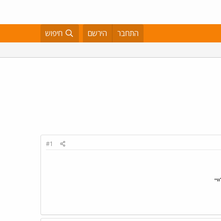
התחבר
הירשם
חיפוש
#1