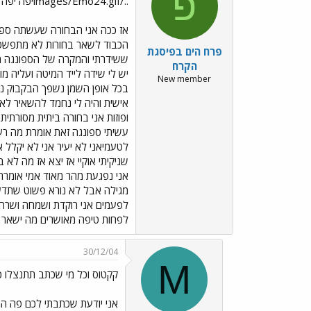
פ
../images/Emo24.gifיפה יפה יפה לכם!!!
אז ככה אני הבחורה שעשתה ספונ
פרח הים בפיסגת
ששידרתי והמקרה של הספונגה הי
הקרח
יש לי שידה לייד המיטה ועליה מ
New member
בכל אופן השמן נשפך הבקבוק נש
אישית והיה לי נחמד להשאיר לא 
ופוזות אני בחורה ביתית מסורתית
עשיתי ספונגה זאת אומרת מה רע
לטעמיאני לא יעיר אני לא יקלל א
שניקיתי אוקיי אז יצא אז מה לא
אני נפגעת מהר מאוד אמי אומרת ל
מגילה אבל לא נורא פשוט שתדעו
לפעמים אני רוקדת ושמחה ושרה (
לפחות טיפה מאושרים מה ישאר מאי
30/12/04
M
קקטוס וכל מי שכתב תתנצלו כ
אני יודעת שכתבתי לכם פה המו