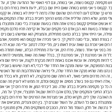
 מקסימה. קקטוס נשמה, אני בטוחה, וגם לפי האופי של ההודעה שלך זו, על
ד. קקטוס כי אני ממש בטוחה שאם היית שם בבלוג, ידעת וראית בפרח הים בת
כך שכולם לעגו לפרח הים שהשם שלה נדמה לי יפית לא בטוחה. אז קקטוס 
לי ממש, שלא היתה שלילית אלה ממש ההיפך חיובית בבלוג שלה המקסים,אנ
יו אנשים אמתיים קקטוס בפרט אתה ותודו בטעות שנוצרה בלי כוונה ותתנצלו 
שמודה בטעות הוא הבן אדם הכי מקסים שבעול אז קדימה תהיו כולכם מקסימים
מילה, אני הייתי איתך בבלוג כמעט מתחילתו, והמצחיק הוא שמישהו בשם ג'ים 
רת הומור, ובלי כוונה להזיק לך. כי אני מכירה את קקטוס הוא סימפטי, אוהב
ים ואני זוכרת גם שאת ענית לאותו ג'ים, מלי יכולה לכתוב עליי מה שבא לה 
פה בפני אף אחד. נשמה, פרח הים, אני עדה מתחילת הבלוג, שאת חמודה מאוד
ל זה אני מפרגנת לך, אני מפרגנת לך, בגלל שאת מה שאת ,ותמשיכי להיות את,
י להיות מקסימה. אז עכשיו אכנס באמת להיות מבקרת לקצת, אני הייתי שם ור
נות המפונקות, אני עושה ומנקה את החדר שלי לבדי,לא רוצה שיעשו בשבילי, י
נהנו מזה שהיא מנקה את החדר שלה, ולי ניראה שההתלהבות הזו של האנשים,
יי, זה היה מדהים וחיובי מאוד, לא היתה שום פרובקציה, לא לחרמן, ולא בכלל
הבלוג שלה הביא לא 40 איש ,אלה ראיתי גם 59 בשלב מסוים. אז קקטוס וכולם, זה 
 כל כך מקסימה וחיובית בבלוג שלה. טוב דיברתי המון, אז פרח הים לך אני א
הבלוג החיובי והמקסים שלך,כולם אהבו להיות שם,אל תתנצלי, אין לך על מה, 
ת האהבה שלך לים, תקראו כולם, אני מצרפת את הפרטים של פרח הים בקובץ, 
מתנצלת בשם כל העולם, על העוול שנגרם לך. בין הים והגלים, מחביאים את ש
ד נרגשת. אל חלון, העומד מול הרוח, הכוכבים משתקפים מולו, ווילון מתנפנף כ