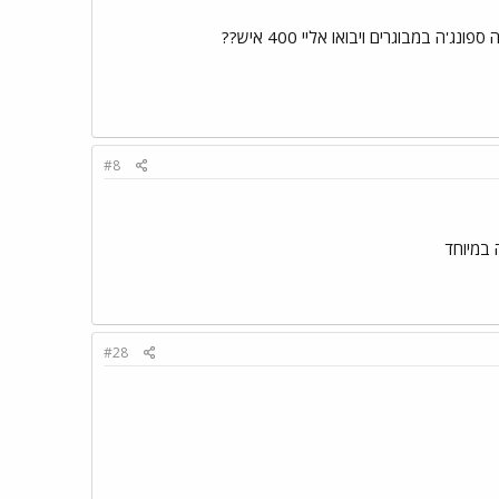
רים ויבואו אליי 400 איש??
#8
#28