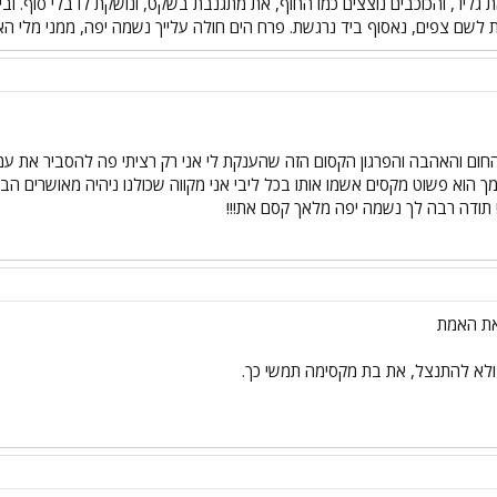
 גליו , והכוכבים נוצצים כמו החוף, את מתגנבת בשקט, ונושקת לו בלי סוף. וב
נות לשם צפים, נאסוף ביד נרגשת. פרח הים חולה עלייך נשמה יפה, ממני מלי
חום והאהבה והפרגון הקסום הזה שהענקת לי אני רק רציתי פה להסביר את עמד
 הוא פשוט מקסים אשמו אותו בכל ליבי אני מקווה שכולנו ניהיה מאושרים הבל
 תודה רבה לך נשמה יפה מלאך קסם את!!!
את האמת
 ולא להתנצל, את בת מקסימה תמשי כך.