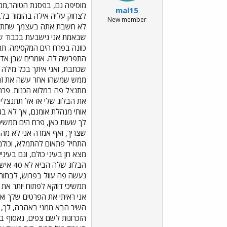
מוסיפה גם, בפסגת הטוהר,ממש
mal15
לצחוק עליה אילה בהומור בלב
New member
לא חשבת אתה בעצמך שתתפרש 
שבאמת אני נישבעת בכבוד ש
כוונה בפרח הים המקסימה. תה
התפרשה לה. אומרים שבן אדם 
שכתבת, ואני איתך בכל מילה ו
ממש שמשהו אחר עשה את זה בצו
מתנצל פה במלוא הכנות. פרח ה
את הבלוג שלי אז אל תתנצלי 
אותי מנהלת אומנם, אך לא בגל
לך שעות כאן, פרח הים תמשיכ
שצריך, ואף אמרה אני לא מהב
התחיל פתאום להתמלא, וכולם 
מצא חן בעיני כולם, וגם בעינ
נעשה פה עוול בפרוש, לבחורה
תמשיכי דווקא לפתוח יותר את 
אני ראיתי את הפרטים שלך וא
השיר הבא ממני באהבה, לך, ו
הזכרונות לשם צפים, נאסוף בי