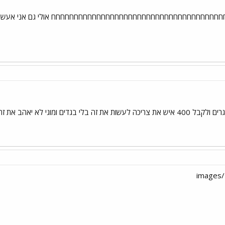
חחחחחחחחחחחחחחחחחחחחחחחחחחחחחחחח אולי גם אני אעשה ספונג'ה במבוג
ים ומוגי לא יאהב את זה במיוחד