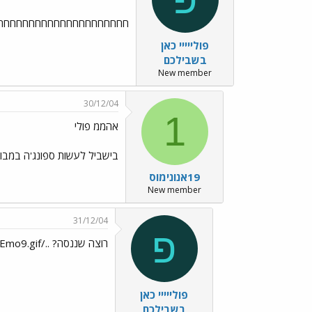
חחחחחחחחחחחחחחחחחחחחחחחחחחח
פולייייי כאן
בשבילכם
New member
30/12/04
1
אהממ פולי
בישביל לעשות ספונג'ה במבוגרים ולקבל 400 איש את צריכה לעשות את זה בלי בגד
19אנונימוס
New member
31/12/04
פ
רוצה שננסה? ../images/Emo9.gif
פולייייי כאן
בשבילכם