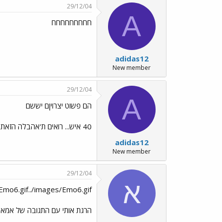
29/12/04
A
חחחחחחחחח
adidas12
New member
29/12/04
A
הם פשוט יצרויןם יששם
40 איש... רואים ת'אהבלה הזאת עושה ספונג'ה פחחחחחחחח... לאן התדרדרנו
adidas12
New member
29/12/04
א
Emo6.gif../images/Emo6.gif
הרגת אותי עם התגובה של אמא