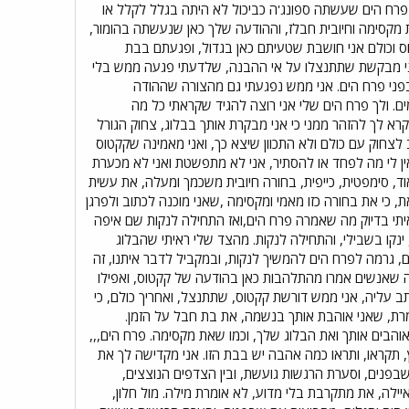
 פרח הים שעשתה ספונג'ה כביכול לא היתה בגלל לקלל או
 מקסימה וחיובית חבלז, וההודעה שלך כאן שנעשתה בהומור,
וכולם אני חושבת שטעיתם כאן בגדול, ופגעתם בבת
י מבקשת שתתנצלו על אי ההבנה, שלדעתי פגעה ממש בלי
בפני פרח הים. אני ממש נפגעתי גם מהצורה שההודה
. ולך פרח הים שלי אני רוצה להגיד שקראתי כל מה
קרא לך להזהר ממני כי אני מבקרת אותך בבלוג, צחוק הגורל
 לצחוק עם כולם ולא התכוון שיצא כך, ואני מאמינה שקקטוס
אין לי מה לפחד או להסתיר, אני לא מתפשטת ואני לא מכערת
, סימפטית, כייפית, בחורה חיובית משכמך ומעלה, את עשית
 כי את בחורה כזו מאמי ומקסימה ,שאני מוכנה לכתוב ולפרגן
איתי בדיוק מה שאמרה פרח הים,ואז התחילה לנקות שם איפה
נקו בשבילי, והתחילה לנקות. מהצד שלי ראיתי שהבלוג
 גרמה לפרח הים להמשיך לנקות, ובמקביל לדבר איתנו, זה
 מה שאנשים אמרו מהתלהבות כאן בהודעה של קקטוס, ואפילו
ממש לא לעניין מה שנכתב עליה, אני ממש דורשת קקטוס, שתתנצל, ואחריך כולם, כי
ומרת, שאני אוהבת אותך בנשמה, את בת חבל על הזמן.
אוהבים אותך ואת הבלוג שלך, וכמו שאת מקסימה. פרח הים,,,
תקראו, ותראו כמה אהבה יש בבת הזו. אני מקדישה לך את
בפנים, וסערת הרגשות גועשת, ובין הצדפים הנוצצים,
איילה, את מתקרבת בלי מדוע, לא אומרת מילה. מול חלון,