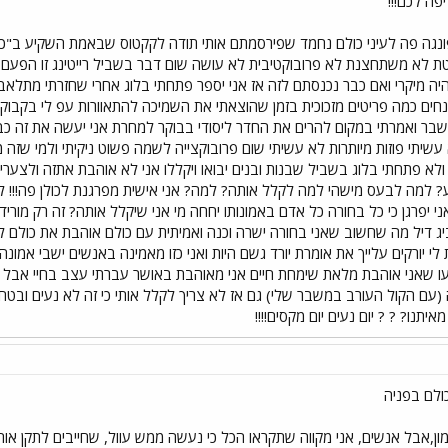
גה פה לעיני כולם נחמד שפירסמתם אותי תודה לקקטוס שבאמת השקיע ב"כתבה
ה מיקרי ואם כבר נכנסתם לזה אז אני יספר פתחתי בלוג אחרי שחזרתי מתלאב
ונחים כמה פריטים מזכוכית בזמן שהוצאתי את השמיכה להתאוורות עפ לי בקבוק
בר ואמרתי במקום להרים את החדר ליסודי בבוקר למחרת אני יעשה את זה כבר
עשיתי פוזות מיותרות לא עשיתי שום פרובוקצייה לשמה פשוט ניקיתי ולמי שזה 
 ולא פתחתי בלוג בשביל שבנות ובנים יבואו ויקללו אני לא אוהבת אתזה ולצערי
? למה לבעס מישהי למה לקלל אותה? למה? אני אישית מפרגנת לכולן פה!!! לכ
ני יפרגן כי כל בחורה כל אדם באמונותו יחחה מי אני שיקלל אותה? זה רק מוריד
 ביג דיל מה שחשוב שאני בחורה ישרה וכנה ואמיתית עם כולם אוהבת את כולם ל
י יורקים עלייך את אומרת יורד גשם היות ואני כזו מאמינה באנשים ישבי אמונה
 שאני אוהבת מלאת שימחת חיים אני מאוהבת באושר עברתי עצב בחיי אבל לימ
עם הקול העורב במשבר שלי) גם אז לא צריך לקלל אותי כי זה לא נעים ובטח
תנו? ? ? יום נעים יום מקסים!!!!
ולם בפניה
ן,אבל אנשים, אני מקווה שתקראו הכל כי נעשה ממש עוול, שחייבים לתקן אותו