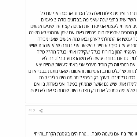
" וצירפת צילום ואלה כל הכבוד אז ככה! אני עם כל
הכבוד לשאר בחורות לא מתפשטת לא משתחצנת לא פרובוקטיבית לא עושה שום דבר בשביל רייטינג זו הפעם השלישית בחצי שנה שאני פה בבלוגים כולה 3 פעמים
יב אמרתי לעצמי אני יסדר את המיטה קצת עד שיגיעו אנשים
ון מזכוכית שבפנים היה פרחים כאלו עם שמן ארומטי לא משנה
 עכשיו אז התחלתי לארגן ובאו כמה אנשים שאני מכירה
מפריע אז בכייך לא חייב להישאר אני בחורה שלא אוהבת שוייצ
 העפתי המון בחורות בגלל שקיללו אותי ובגלל מה?? כולה
ולן גם אם בחורה עושה לא משהו צנוע בבלוג וזה לא
 את רמתי וזה רק מוריד מערכי אני באתי לעשות שמייח יצא
מרות שליכלכו מרוב התמימות והאמונה שאני נותנת בבניי אדם
 ככה גדלתי זהו בערך רק רציתי לומר מה היה בליבי קצת
דו אותי שיש גם אושר שממתין בפינה ואני נאחזת בו ואם
 שלא יפה כמו כל אדם רק רוצה להיות שמחה כי אם לא ניהיה
#12
 מול בת עם נשמה טובה, ...פרח הים בפסגת הקרח...והייתי