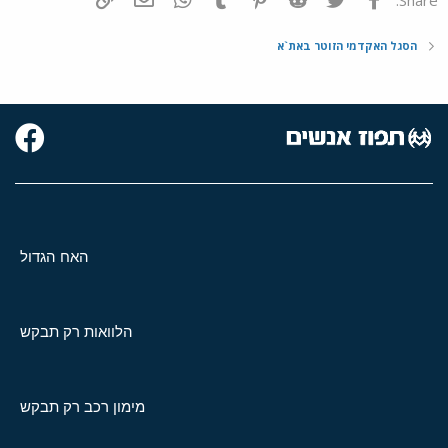
הסגל האקדמי הזוטר באת`א
האח הגדול
הלוואות רק תבקש
מימון רכב רק תבקש