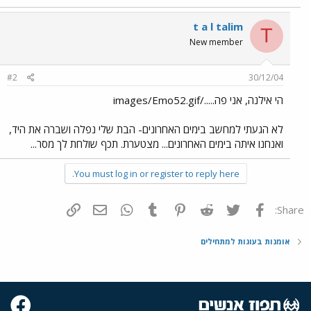
t a l talim
T
New member
#2
30/12/04
הי אילנה, אני פה...../images/Emo52.gif
לא הגעתי למחשב בימים האחרונים- הבת שלי נפלה ושברה את היד,
ואנחנו איתה בימים האחרונים... מצטערת. תכף שולחת לך מסר...
You must log in or register to reply here.
פייסבוק
Twitter
Reddit
Pinterest
Tumblr
WhatsApp
דואר אלקטרוני
הוסף קישור
Share:
אומנות בעוגות למתחילים