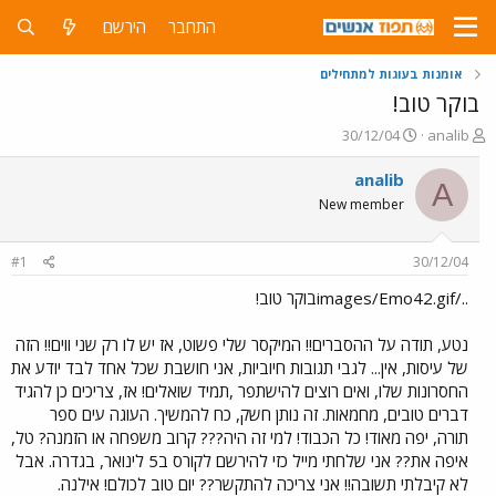
התחבר
הירשם
אומנות בעוגות למתחילים
בוקר טוב!
פ
פ
30/12/04
analib
ו
ו
ת
ר
analib
A
ח
ס
New member
ה
ם
נ
ב
ו
ת
#1
30/12/04
ש
א
א
ר
../images/Emo42.gifבוקר טוב!
י
ך
נטע, תודה על ההסברים!! המיקסר שלי פשוט, אז יש לו רק שני ווים!! הזה
של עיסות, אין... לגבי תגובות חיוביות, אני חושבת שכל אחד לבד יודע את
החסרונות שלו, ואים רוצים להישתפר ,תמיד שואלים! אז, צריכים כן להגיד
דברים טובים, מחמאות. זה נותן חשק, כח להמשיך. העוגה עים ספר
תורה, יפה מאוד! כל הכבוד! למי זה היה??? קרוב משפחה או הזמנה? טל,
איפה את?? אני שלחתי מייל כזי להירשם לקורס ב5 לינואר, בגדרה. אבל
לא קיבלתי תשובה!! אני צריכה להתקשר?? יום טוב לכולם! אילנה.