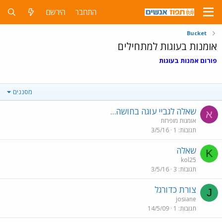
התחבר
הירשם
Bucket
אומנות בעוגות למתחילים
פורום אמנות בעוגות
מסננים
שאלה לגביי עוגה בחושה...
א
אומנות מופרזת
תגובות
1
3/5/16
שאלה
K
kol25
תגובות
3
3/5/16
צורת כדורגל
J
josiane
תגובות
1
14/5/09