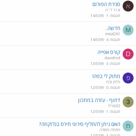
סגירת הפורום
א
א וֹ ד ל י ה
תגובות
1
14/5/09
חדשה..
M
mital261
תגובות
4
14/5/09
קורס אפייה
D
davidrnd
תגובות
3
13/5/09
מתוק לי בפה!
פ
פלוץ ובניו
תגובות
0
12/5/09
דחוף - עזרה במתכון
3
32שירלי
תגובות
1
12/5/09
האם ניתן להחליף סירופ תירס בגלוקוזה?
ח
חתולה חמודה
תגובות
3
12/5/09