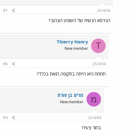
#7
25/4/04
הגירסא הנשית של השופט הצהוב?
Thierry Henry
T
New member
#8
25/4/04
חחחח היא הייתה בתקופה הזאת בכלל?
מרים בן פוֹרת
מ
New member
#9
25/4/04
בחור צעיר!