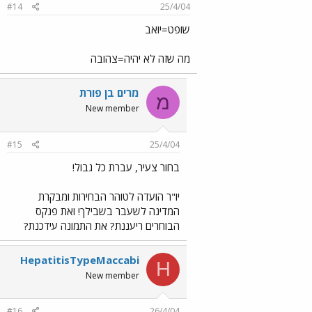
#14
25/4/04
שופט=יואב
מה שזה לא יהיה=צהובה
מרים בן פוֹרת
מ
New member
#15
25/4/04
בחור צעיר, עברת כל גבול!
יו"ר הועדה לטוהר הבחירות ומבקרת
המדינה לשעבר בשבילך! ואת פנקס
הבוחרים ריעננת? את התמונה עידכנת?
HepatitisTypeMaccabi
H
New member
#16
26/4/04