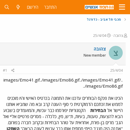
התחבר
הירשם
מכבי תל אביב - כדורגל
פ
פ
צהוּבה
25/4/04
ו
ו
ת
ר
צהוּבה
צ
ח
ס
New member
ה
ם
נ
ב
ו
ת
#1
25/4/04
ש
א
א
ר
../images/Emo41.gif../images/Emo86.gif../images/Emo41.gif
י
../images/Emo86.gif
ך
הכינו את פנקס הבוחרים עדכנו את התמונה בכרטיס האישי והיו מוכנים
לממש את זכתכם הדמוקרטית כי סוף העונה קרב ובא מה שמביא אותנו
היישר אל
הבחירות
הקטגוריות יפורסמו כבר עכשיו, והמועמדים בשבוע
הבא להצעות, טענות, בעיות, ת"ש, מין, כלכלה - מסרים פרטיים אליי ואל
הגב' מרים בן-פורת, אחראית על טוהר הבחירות ובקרוב חברה בפורום.
"אם זה היה מנג'ר הייתי מחתים אותו כבר עכשיו לעונה הבאה"
השחקן