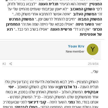
המצטיין
"מאיפה הוא הגיע?!"
תגלית העונה
"לצבוע בכחול ולזרוק
לים"
השחקן המאכזב
"לא ייאמן שביזבזתי שעתיים מהחיים שלי על
זה"
המשחק העלוב
"איפה אפשר להתחבא אחרי משחק כזה..."
המשחק המבזה
"חייבים להתחיל לרשום יומן..."
המשחק המרגש
"וואו"
השער היפה
"אפילו סבתא שלי הייתה שמה את זה"
המחמיצן
הכרוני
"אין רגע דל"
פרשיית העונה
"אפילו בשרב הכי כבד..."
רגע
של אופטימיות
Yoav Krv
Y
New member
#2
25/4/04
שלי...
השחקן המצטיין - חייב לבוא מהאלופה ולדעתי זהו |הגדש|עידן טל!
תגלית העונה -
גל אלברמן
(או עומר גולן). השחקן המאכזב -
יוסי
אבוקסיס
. המשחק העלוב - המשחק האחרון שלנו בסכנין, או בטוח
אחד מהמשחקים שלנו. המשחק המבזה - כנ"ל. המשחק המרגש -
אנחנו בטדי, מול
נמני
. השער היפה -
קובי דיג'אני
לפני שבוע(סה"כ
עונה נטולת שערים יפים). המחמיצן הכרוני -
רוסלן לוברסקי
. פרשיית