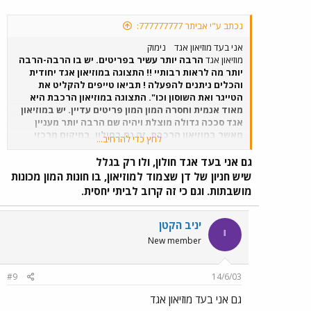
נכתב ע"י אביתר 777777777:
אני בעד מוזיאון אגד
נימוק
מוזיאון אגד
הרבה יותר עשיר בפריטים. יש בו הרבה-הרבה
יותר מה לראות רבותיי !! התצוגה במוזיאון אגד יחודית
והכלים ניתנים להפעלה ! תביאו טייפים להקליט את
הטייגר ואת השוסון וכו". התצוגה במוזיאון הרכבת היא
מאוד אנמית וחסרה המון המון פריטים עדיין. יש במוזיאון
אגד סככה גדולה מוצלת ויהיה שם הרבה יותר מעניין
מאשר במוזיאון הרכבת. זה גם בחולון, במיקום מרכזי
לחץ כדי להרחיב...
ויותר קל להגיע אליו מאשר אל מוזיאון הרכבת בו יש
חנייה מוגבלת. במוזיאון אגד יש הרבה יותר מקום חנייה
גם אני בעד אגד חולון, ולו רק בגלל
ויש שם את נח סלוצקי - האחד והיחיד שאסור בשום פנים
שיש חניון של דן שצמוד למוזיאון, בו חונות המון מכונות
ואופן לוותר על מפגש איתו. הוא איש חם, אנרגטי ומאוד
מושבתות. וגם כי זה קרוב לביתי יחסית.
מאוד נעים ! ללא ספק: במקרה זה - ל-"אגד" יש את כל
היתרונות ! חוץ מזה, הרבה יותר בטוח מבחינת הבטיחות
האישית להגיע למוזיאון אגד. שום רכבת לא תדרוס אתכם
יניב הקטן
י
שם והאוירה יחודית ועולה על כל מוזיאון אחר בארץ.
New member
#9
14/6/03
גם אני בעד מוזיאון אגד