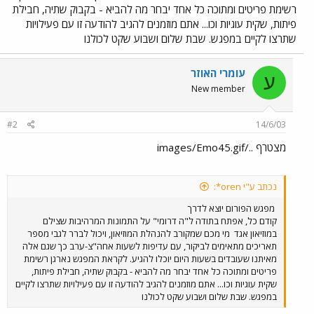
רשימת פריטים ומתוכה כל אחד יבחר מה להביא - בקבוק שתיה, חבילת
פיתות, שקית עוגיות וכו... אתם מוזמנים להגיב להודעה זו עם פעילויות
שתרצו לקיים במפגש. שבת שלום ושבוע שקט לכולנו
עומרי האוזר
ע
New member
#2
14/6/03
מצטרף ../images/Emo45.gif
נכתב ע"י oren*:
מפגש הפורום יוצא לדרך
קודם כל, אפתח בתודה ל"ה דרומי" על התמונות המרהיבות שצילם
במוזיאון אגד
מי מכם שמקורב להנהלת המוזיאון, ויכול לברר לגבי מספר
תאריכים מתאימים לביקור, עם עדיפות לשעות אחה"צ-ערב כך שגם אלה
מאיתנו שעובדים בשעות היום יוכלו להגיע. לקראת המפגש נארגן רשימת
פריטים ומתוכה כל אחד יבחר מה להביא - בקבוק שתיה, חבילת פיתות,
שקית עוגיות וכו... אתם מוזמנים להגיב להודעה זו עם פעילויות שתרצו לקיים
במפגש. שבת שלום ושבוע שקט לכולנו