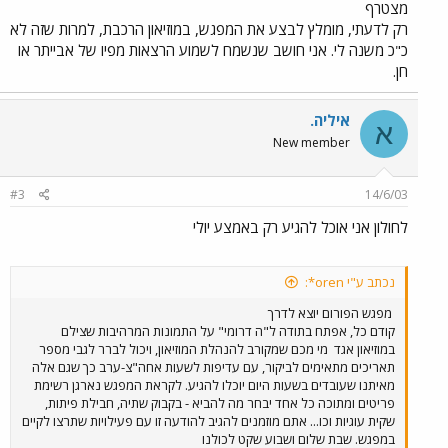
מצטרף
רק לדעתי, מומלץ לבצע את המפגש, במוזיאון הרכבת, למרות שזה לא
כ"כ משנה לי. אני חושב שנשמח לשמוע הרצאות מפיו של אבייתר או
חן.
איליה.
א
New member
#3
14/6/03
לחולון אני אוכל להגיע רק באמצע יולי
נכתב ע"י oren*:
מפגש הפורום יוצא לדרך
קודם כל, אפתח בתודה ל"ה דרומי" על התמונות המרהיבות שצילם
במוזיאון אגד
מי מכם שמקורב להנהלת המוזיאון, ויכול לברר לגבי מספר
תאריכים מתאימים לביקור, עם עדיפות לשעות אחה"צ-ערב כך שגם אלה
מאיתנו שעובדים בשעות היום יוכלו להגיע. לקראת המפגש נארגן רשימת
פריטים ומתוכה כל אחד יבחר מה להביא - בקבוק שתיה, חבילת פיתות,
שקית עוגיות וכו... אתם מוזמנים להגיב להודעה זו עם פעילויות שתרצו לקיים
במפגש. שבת שלום ושבוע שקט לכולנו