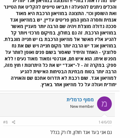
יותר מה לראות רבותיי !! התצוגה במוזיאון אגד יחודית
והכלים ניתנים להפעלה ! תביאו טייפים להקליט את הטייגר
ואת השוסון וכו". התצוגה במוזיאון הרכבת היא מאוד
אנמית וחסרה המון המון פריטים עדיין. יש במוזיאון אגד
סככה גדולה מוצלת ויהיה שם הרבה יותר מעניין מאשר
במוזיאון הרכבת. זה גם בחולון, במיקום מרכזי ויותר קל
להגיע אליו מאשר אל מוזיאון הרכבת בו יש חנייה מוגבלת.
במוזיאון אגד יש הרבה יותר מקום חנייה ויש שם את נח
סלוצקי - האחד והיחיד שאסור בשום פנים ואופן לוותר על
מפגש איתו. הוא איש חם, אנרגטי ומאוד מאוד נעים ! ללא
ספק: במקרה זה - ל-"אגד" יש את כל היתרונות ! חוץ מזה,
הרבה יותר בטוח מבחינת הבטיחות האישית להגיע
למוזיאון אגד. שום רכבת לא תדרוס אתכם שם והאוירה
יחודית ועולה על כל מוזיאון אחר בארץ.
מסוף כרמלית
מ
New member
#8
14/6/03
גם אני בעד אגד חולון, ולו רק בגלל