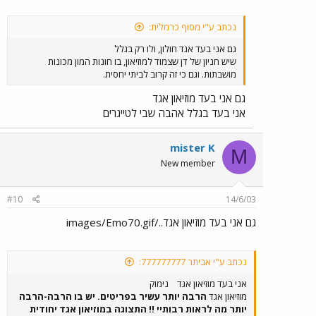
נכתב ע"י מסוף כרמלית:
גם אני בעד אגד חולון, ולו רק בגלל
שיש חניון של דן שצמוד למוזיאון, בו חונות המון מכונות
מושבתות. וגם כי זה קרוב לביתי יחסית.
גם אני בעד מוזיאון אגד
אני בעד בגלל אהבה שבי לטייגרים
mister K
M
New member
#10
14/6/03
גם אני בעד מוזיאון אגד../images/Emo70.gif
נכתב ע"י אביתר 777777777:
אני בעד מוזיאון אגד
נימוק
מוזיאון אגד
הרבה יותר עשיר בפריטים. יש בו הרבה-הרבה
יותר מה לראות רבותיי !! התצוגה במוזיאון אגד יחודית