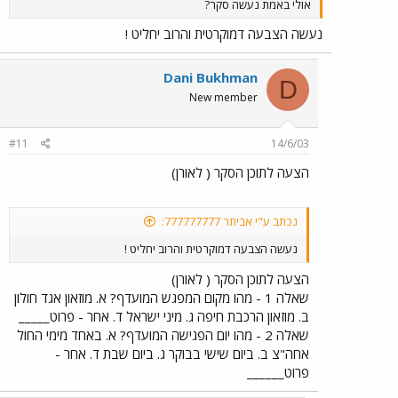
אולי באמת נעשה סקר?
נעשה הצבעה דמוקרטית והרוב יחליט !
Dani Bukhman
D
New member
#11
14/6/03
הצעה לתוכן הסקר ( לאורן)
נכתב ע"י אביתר 777777777:
נעשה הצבעה דמוקרטית והרוב יחליט !
הצעה לתוכן הסקר ( לאורן)
שאלה 1 - מהו מקום המפגש המועדף? א. מוזאון אגד חולון
ב. מוזאון הרכבת חיפה ג. מיני ישראל ד. אחר - פרוט_____
שאלה 2 - מהו יום הפגישה המועדף? א. באחד מימי החול
אחה"צ ב. ביום שישי בבוקר ג. ביום שבת ד. אחר -
פרוט______