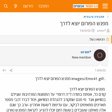
התחבר
הירשם
תחבורה ציבורית
מפגש הפורום יוצא לדרך
פ
פ
14/6/03
oren*
ו
ו
ת
ר
הנושא נעול.
ח
ס
ה
ם
oren*
נ
ב
O
ו
ת
New member
ש
א
א
ר
#1
14/6/03
י
ך
../images/Emo41.gif מפגש הפורום יוצא לדרך
מפגש הפורום יוצא לדרך
קודם כל, אפתח בתודה ל"ה דרומי" על התמונות המרהיבות שצילם
במוזיאון אגד
מי מכם שמקורב להנהלת המוזיאון, ויכול לברר לגבי מספר
תאריכים מתאימים לביקור, עם עדיפות לשעות אחה"צ-ערב כך שגם
אלה מאיתנו שעובדים בשעות היום יוכלו להגיע. לקראת המפגש נארגן