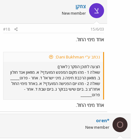
צחקן
צ
New member
#18
15/6/03
אחד מימי החול.
נכתב ע"י Dani Bukhman:
הצעה לתוכן הסקר ( לאורן)
שאלה 1 - מהו מקום המפגש המועדף? א. מוזאון אגד חולון
ב. מוזאון הרכבת חיפה ג. מיני ישראל ד. אחר - פרוט_____
שאלה 2 - מהו יום הפגישה המועדף? א. באחד מימי החול
אחה"צ ב. ביום שישי בבוקר ג. ביום שבת ד. אחר -
פרוט______
אחד מימי החול.
oren*
O
New member