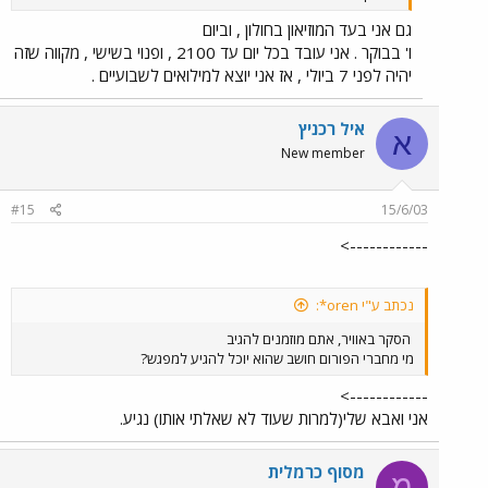
גם אני בעד המוזיאון בחולון , וביום
ו' בבוקר . אני עובד בכל יום עד 2100 , ופנוי בשישי , מקווה שזה
יהיה לפני 7 ביולי , אז אני יוצא למילואים לשבועיים .
איל רכניץ
א
New member
#15
15/6/03
------------>
נכתב ע"י oren*:
הסקר באוויר, אתם מוזמנים להגיב
מי מחברי הפורום חושב שהוא יוכל להגיע למפגש?
------------>
אני ואבא שלי(למרות שעוד לא שאלתי אותו) נגיע.
מסוף כרמלית
מ