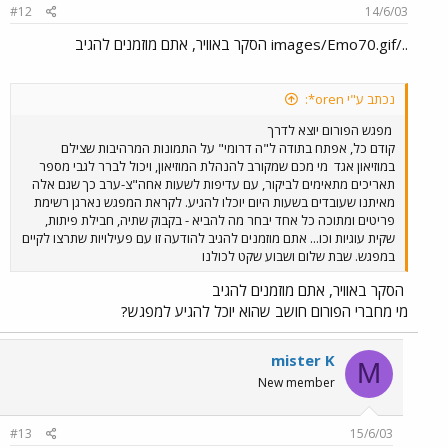
#12
14/6/03
../images/Emo70.gif הסקר באוויר, אתם מוזמנים להגיב
נכתב ע"י oren*:
מפגש הפורום יוצא לדרך
קודם כל, אפתח בתודה ל"ה דרומי" על התמונות המרהיבות שצילם
במוזיאון אגד
מי מכם שמקורב להנהלת המוזיאון, ויכול לברר לגבי מספר
תאריכים מתאימים לביקור, עם עדיפות לשעות אחה"צ-ערב כך שגם אלה
מאיתנו שעובדים בשעות היום יוכלו להגיע. לקראת המפגש נארגן רשימת
פריטים ומתוכה כל אחד יבחר מה להביא - בקבוק שתיה, חבילת פיתות,
שקית עוגיות וכו... אתם מוזמנים להגיב להודעה זו עם פעילויות שתרצו לקיים
במפגש. שבת שלום ושבוע שקט לכולנו
הסקר באוויר, אתם מוזמנים להגיב
מי מחברי הפורום חושב שהוא יוכל להגיע למפגש?
mister K
M
New member
#13
15/6/03