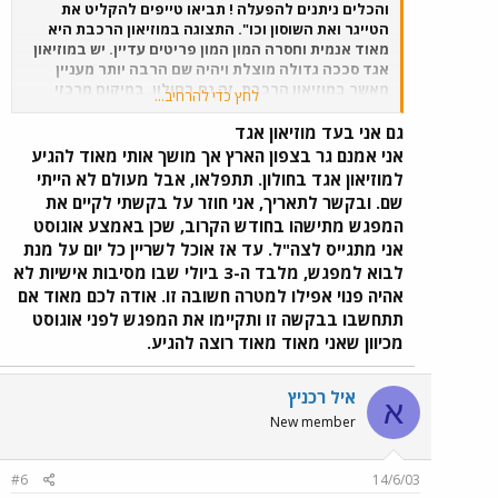
והכלים ניתנים להפעלה ! תביאו טייפים להקליט את
הטייגר ואת השוסון וכו". התצוגה במוזיאון הרכבת היא
מאוד אנמית וחסרה המון המון פריטים עדיין. יש במוזיאון
אגד סככה גדולה מוצלת ויהיה שם הרבה יותר מעניין
מאשר במוזיאון הרכבת. זה גם בחולון, במיקום מרכזי
לחץ כדי להרחיב...
ויותר קל להגיע אליו מאשר אל מוזיאון הרכבת בו יש
חנייה מוגבלת. במוזיאון אגד יש הרבה יותר מקום חנייה
גם אני בעד מוזיאון אגד
ויש שם את נח סלוצקי - האחד והיחיד שאסור בשום פנים
אני אמנם גר בצפון הארץ אך מושך אותי מאוד להגיע
ואופן לוותר על מפגש איתו. הוא איש חם, אנרגטי ומאוד
למוזיאון אגד בחולון. תתפלאו, אבל מעולם לא הייתי
מאוד נעים ! ללא ספק: במקרה זה - ל-"אגד" יש את כל
שם. ובקשר לתאריך, אני חוזר על בקשתי לקיים את
היתרונות ! חוץ מזה, הרבה יותר בטוח מבחינת הבטיחות
המפגש מתישהו בחודש הקרוב, שכן באמצע אוגוסט
האישית להגיע למוזיאון אגד. שום רכבת לא תדרוס אתכם
אני מתגייס לצה"ל. עד אז אוכל לשריין כל יום על מנת
שם והאוירה יחודית ועולה על כל מוזיאון אחר בארץ.
לבוא למפגש, מלבד ה-3 ביולי שבו מסיבות אישיות לא
אהיה פנוי אפילו למטרה חשובה זו. אודה לכם מאוד אם
תתחשבו בבקשה זו ותקיימו את המפגש לפני אוגוסט
מכיוון שאני מאוד מאוד רוצה להגיע.
איל רכניץ
א
New member
#6
14/6/03