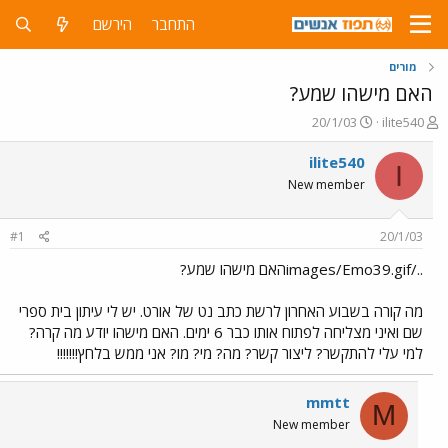
התחבר
הירשם
מורים
האם מישהו שמע?
פ
פ
20/1/03
ilite540
ו
ו
ת
ר
ilite540
I
ח
ס
New member
ה
ם
נ
ב
ו
ת
#1
20/1/03
ש
א
א
ר
../images/Emo39.gifהאם מישהו שמע?
י
ך
מה קורה בשבוע האחרון לרשת כתב נט של אורט. יש לי עיתון בית ספרי
שם ואיני מצליחה לפתוח אותו כבר 6 ימים. האם מישהו יודע מה קרה?
למי עלי להתקשר? ליצור קשר? מה? מי? מו? אני ממש בלחץ!!!!!!!
mmtt
M
New member