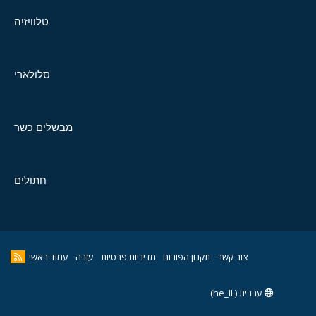
טלוויזיה
סלולארי
מבשלים כשר
חתולים
צור קשר
תקנון הפורום
מדיניות פרטיות
עזרה
עמוד ראשי
עברית (he_IL)