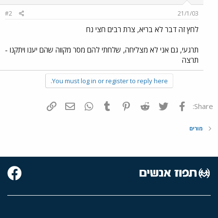
#2
21/1/03
לחץ זה דבר לא בריא, צרת רבים חצי נח
תרגעי, גם אני לא מצליחה, שלחתי להם מסר מקווה שהם יענו ויתקנו -
תרצה
You must log in or register to reply here.
פייסבוק
Twitter
Reddit
Pinterest
Tumblr
WhatsApp
דואר אלקטרוני
הוסף קישור
Share:
מורים