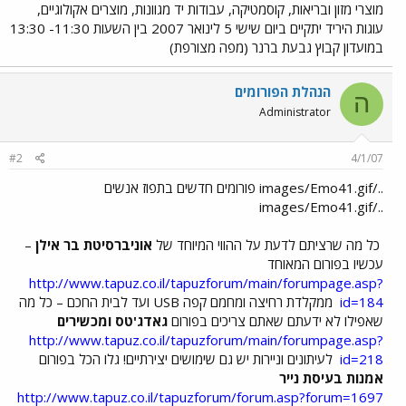
מוצרי מזון ובריאות, קוסמטיקה, עבודות יד מגוונות, מוצרים אקולוגיים,
עוגות היריד יתקיים ביום שישי 5 לינואר 2007 בין השעות 11:30- 13:30
במועדון קבוץ גבעת ברנר (מפה מצורפת)
הנהלת הפורומים
ה
Administrator
#2
4/1/07
../images/Emo41.gif פורומים חדשים בתפוז אנשים
../images/Emo41.gif
כל מה שרציתם לדעת על ההווי המיוחד של
אוניברסיטת בר אילן
–
עכשיו בפורום המאוחד
http://www.tapuz.co.il/tapuzforum/main/forumpage.asp?
id=184
ממקלדת רחיצה ומחמם קפה USB ועד לבית החכם – כל מה
שאפילו לא ידעתם שאתם צריכים בפורום
גאדג'טס ומכשירים
http://www.tapuz.co.il/tapuzforum/main/forumpage.asp?
id=218
לעיתונים וניירות יש גם שימושים יצירתיים! גלו הכל בפורום
אמנות בעיסת נייר
http://www.tapuz.co.il/tapuzforum/forum.asp?forum=1697