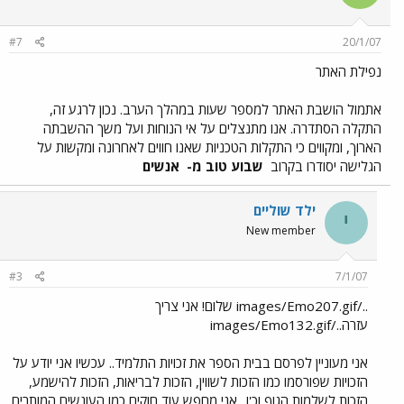
#7
20/1/07
נפילת האתר
אתמול הושבת האתר למספר שעות במהלך הערב. נכון לרגע זה,
התקלה הסתדרה. אנו מתנצלים על אי הנוחות ועל משך ההשבתה
הארוך, ומקווים כי התקלות הטכניות שאנו חווים לאחרונה ומקשות על
הגלישה יסודרו בקרוב
שבוע טוב מ-
אנשים
ילד שוליים
י
New member
#3
7/1/07
../images/Emo207.gif שלום! אני צריך
עזרה../images/Emo132.gif
אני מעוניין לפרסם בבית הספר את זכויות התלמיד.. עכשיו אני יודע על
הזכויות שפורסמו כמו הזכות לשווין, הזכות לבריאות, הזכות להישמע,
הזכות לשלמות הגוף וכ'ו.. אני מחפש עוד חוקים כמו העונשים המותרים