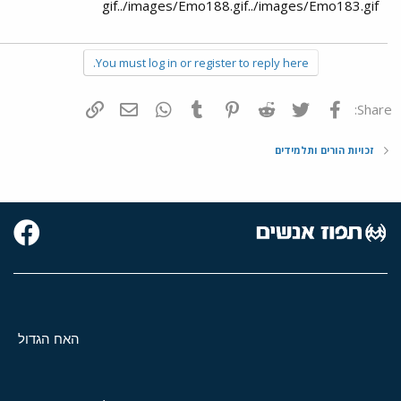
gif../images/Emo188.gif../images/Emo183.gif
You must log in or register to reply here.
פייסבוק
Twitter
Reddit
Pinterest
Tumblr
WhatsApp
דואר אלקטרוני
הוסף קישור
Share:
זכויות הורים ותלמידים
האח הגדול