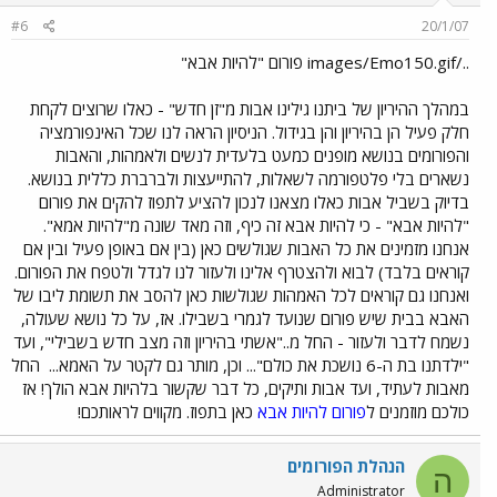
#6
20/1/07
../images/Emo150.gif פורום "להיות אבא"
במהלך ההיריון של ביתנו גילינו אבות מ"זן חדש" - כאלו שרוצים לקחת
חלק פעיל הן בהיריון והן בגידול. הניסיון הראה לנו שכל האינפורמציה
והפורומים בנושא מופנים כמעט בלעדית לנשים ולאמהות, והאבות
נשארים בלי פלטפורמה לשאלות, להתייעצות ולברברת כללית בנושא.
בדיוק בשביל אבות כאלו מצאנו לנכון להציע לתפוז להקים את פורום
"להיות אבא" - כי להיות אבא זה כיף, וזה מאד שונה מ"להיות אמא".
אנחנו מזמינים את כל האבות שגולשים כאן (בין אם באופן פעיל ובין אם
קוראים בלבד) לבוא ולהצטרף אלינו ולעזור לנו לגדל ולטפח את הפורום.
ואנחנו גם קוראים לכל האמהות שגולשות כאן להסב את תשומת ליבו של
האבא בבית שיש פורום שנועד לגמרי בשבילו. אז, על כל נושא שעולה,
נשמח לדבר ולעזור - החל מ.."אשתי בהיריון וזה מצב חדש בשבילי", ועד
"ילדתנו בת ה-6 נושכת את כולם"... וכן, מותר גם לקטר על האמא...
החל
מאבות לעתיד, ועד אבות ותיקים, כל דבר שקשור בלהיות אבא הולך! אז
כולכם מוזמנים ל
פורום להיות אבא
כאן בתפוז. מקווים לראותכם!
הנהלת הפורומים
ה
Administrator