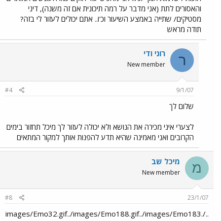
והאסורים לתת (אני מדבר על רמה תיכונית אם זה משנה), דיני
מסטיקים/ שתייה באמצע השיעור וכ'ו.. אתם יכולים לעזור לי בזה?
תודה מראש
רוני ודי
ר
New member
#4
9/1/07
שלום לך
לצערי איני מכירה את הנושא ולא יכולה לעזור לך מיכל תחזור בימים
הקרובים ואני מאמינה שהיא תדע להפנות אותך למקור המתאים
מיכל שב
מ
New member
#8
23/1/07
../images/Emo32.gif../images/Emo188.gif../images/Emo183.