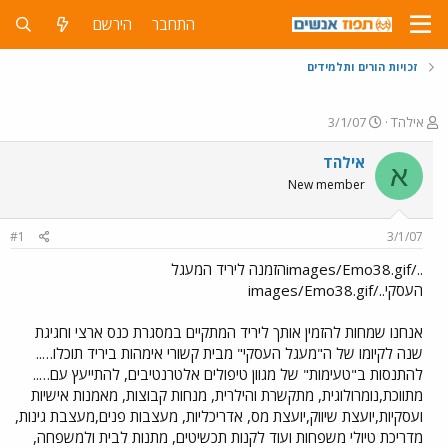
התחבר
הירשם
זכויות הורים ותלמידים
פ
פ
אילהT
3/1/07
ו
ו
ת
ר
אילהT
א
ח
ס
New member
ה
ם
נ
ב
ו
ת
#1
3/1/07
ש
א
א
ר
../images/Emo38.gifהזמנה ליריד המעגל
י
העסקי../images/Emo38.gif
ך
אנחנו שמחות להזמין אותך ליריד המתקיים במסגרת כנס ארצי וחגיגת
שנה לקיומו של ה"מעגל העסקי" מבית קשורי אימהות ביריד תוכלו…..
להתנסות ב"טעימות" של מגוון טיפולים אלטרנטיבים, להתייעץ עם…..
מתווכת,נומרולוגית, מתקשרת והילרית, מנחות קבוצות, מאמנות אישיות
ועסקיות,יועצת שיווק,יועצת מס, אדריכליות, מעצבות פנים,מעצבת גינות,
מדריכת טיולי משפחות ועוד לקנות תכשיטים, מתנות לבית ולמשפחה,