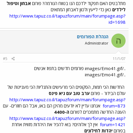
מתלבטים האם תפקוד ילדכם הנו בטווח הנורמה? פורום
אבחון וטיפול
לילדים
כאן כדי לייעץ ולכוון לאבחון המתאים
http://www.tapuz.co.il/tapuzforum/main/forumpage.asp?
id=1698
הנהלת הפורומים
ה
Administrator
#5
11/1/07
../images/Emo41.gif פורומים חדשים בתפוז אנשים
../images/Emo41.gif
החדשות הכי חמות, הסקופים הכי מרעישים והתגליות הכי מעניינות של
עולם הבידור - פורום
ערב טוב עם גיא פינס
http://www.tapuz.co.il/tapuzforum/main/forumpage.asp?
forum=873
אנחנו עדיין לא יודעים מהיכן הם באו, אבל הם חוזרים- עם
העונה החדשה מתמכרים לפורום
ה-4400
http://www.tapuz.co.il/tapuzforum/main/forumpage.asp?
forum=1421
אין לך אלוהים? בוא להכיר את היהדות מזווית אחרת
בפורום
יהדות לחילונים