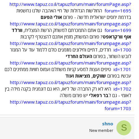
http://www.tapuz.co.il/tapuzforum/main/forumPage.asp?
forum=1695
החולשות הגדולות של חיי האהבה שלנו נחשפות
בדרמת יחסים ישראלית חדשה - פורום
אולי הפעם
http://www.tapuz.co.il/tapuzforum/main/forumpage.asp?
forum=1699
גם אתם התמכרתם למשחק הרשת המצליח,
וורלד
אוף וורקראפט
? פורום המשחק מזמין אתכם להצטרף לקרבות
http://www.tapuz.co.il/tapuzforum/main/forumpage.asp?
id=1700
חרדים, דתיים וחילונים מוזמנים כולם ללמוד עוד על המגזר
לובש השחור, בפורום
העולם החרדי
http://www.tapuz.co.il/tapuzforum/main/forumpage.asp?
id=1701
טיפים ועצות למסע קניות משתלם ועמוס חוויות ממתינים לכם
עכשיו בפורום
שווקים, מציאות ועוד
http://www.tapuz.co.il/tapuzforum/main/forumpage.asp?
id=1702
היא לא רק החברה של ליאו, היא גם דוגמנית בקנה מידה בין
לאומי - גם ל
בר רפאלי
יש פורום משלה
http://www.tapuz.co.il/tapuzforum/main/forumpage.asp?
forum=1703
shno
S
New member