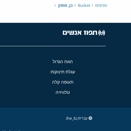
פורומים
Bucket
כן, מותק
האח הגדול
עגלת תינוקות
תעופה קלה
טלוויזיה
עברית (he_IL)