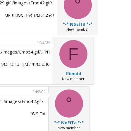
°
../images/Emo29.gif../images/Emo42.gifתיקון אני בת 14..
לא 12.. גאד איזה מפגרת אני
°•° NoEiTa °•°
New member
14/2/04
F
חיחי../images/Emo9.gif../images/Emo54.gif
סתם באתי לבקר
ברוכה באה
ffiendd
New member
14/2/04
°
../images/Emo29.gif../images/Emo42.gifעדיין לא 6.
עוד מעט
°•° NoEiTa °•°
New member