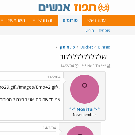
עמוד ראשי
פורומים
מה חדש
משתמשים
פוסטים
חיפוש
פורומים
Bucket
כן, מותק
שללללללללללום
פ
פ
14/2/04
°•° NoEiTa °•°
ו
ו
ת
ר
14/2/04
ח
ס
°
../images/Emo29.gif../images/Emo42.gifשללללללללללום../images/Emo70.gif../images/Emo9.gif
ה
ם
נ
ב
ו
ת
אני חדשה פה. אני מבינה שהפורום חד
ש
א
°•° NoEiTa °•°
א
ר
י
New member
ך
14/2/04