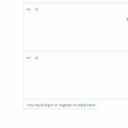
#5
#6
You must log in or register to reply here.