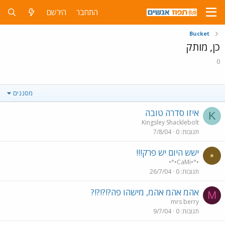
התחבר
הירשם
Bucket
כן, מותק
0
מסננים
איזו סדרה טובה
K
Kingsley Shacklebolt
תגובות
0
7/8/04
ישש היום יש פרק!!!
•
•°•CaMi•°•
תגובות
0
26/7/04
אהמ אהמ אהמ, מישהו פה?!?!?!?
M
mrs berry
תגובות
0
9/7/04