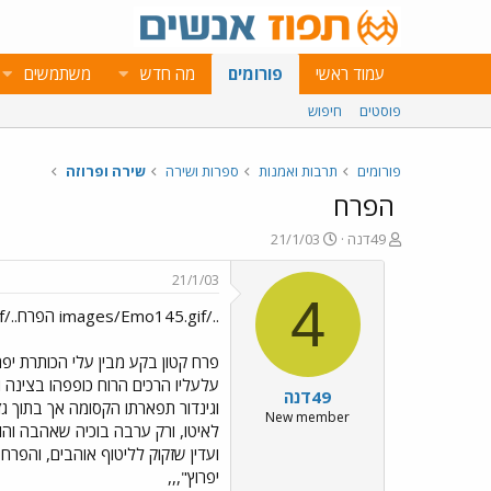
עמוד ראשי
פורומים
מה חדש
משתמשים
פוסטים
חיפוש
פורומים
תרבות ואמנות
ספרות ושירה
שירה ופרוזה
הפרח
פ
פ
49דנה
21/1/03
ו
ו
ת
ר
21/1/03
ח
ס
4
../images/Emo145.gif הפרח../images/Emo39.gif
ה
ם
נ
ב
ו
ת
פרח קטון בקע מבין עלי הכותרת י
ש
א
עלעליו הרכים הרוח כופפהו בצינה ו
49דנה
א
ר
וגינדור תפארתו הקסומה אך בתוך גז
י
New member
לאיטו, ורק ערבה בוכיה שאהבה והוק
ך
ועדין שזקוק לליטוף אוהבים, והפרח
יפרוץ",,,