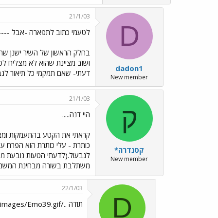
21/1/03
D
לטעמי כתוב לתפארה -אבל ----
בחלק הראשון של השיר ישנן שתי 
ושוב מציינת שהוא לא מצליח לפרו
dadon1
דעתי- שאם תמקמי כל תיאור לגבי 
New member
21/1/03
ק
היי דנה.....
קראתי את הקטע בהתעמקות ומצאתי
כותרת - עלי כותרת הוא הפרח עצ
קסנדרה*
לגבעול.(לדעתי הטעות נובעת מהרצ
New member
משתלבת בשורה מבחינת המשמעות.
22/1/03
D
תודה ../images/Emo39.gif