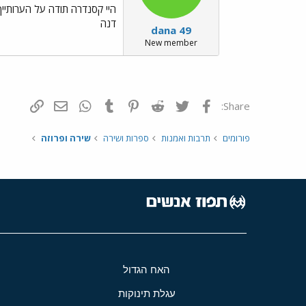
היי קסנדרה תודה על הערותייך
דנה
dana 49
New member
פייסבוק
Twitter
Reddit
Pinterest
Tumblr
WhatsApp
דואר אלקטרונ
הוסף קי
Share:
פורומים
תרבות ואמנות
ספרות ושירה
שירה ופרוזה
האח הגדול
עגלת תינוקות