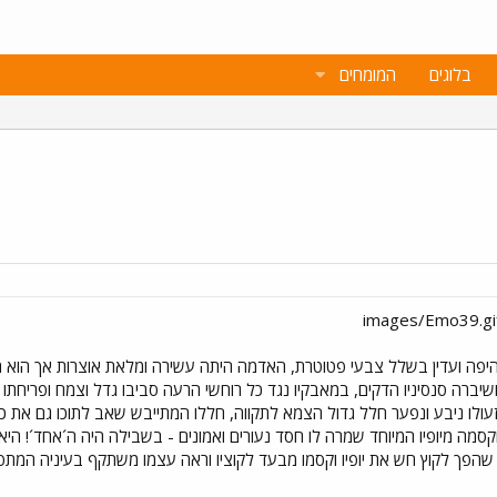
בלוגים
המומחים
פהיפה ועדין בשלל צבעי פטוטרת, האדמה היתה עשירה ומלאת אוצרות אך הוא 
שיברה סנסיניו הדקים, במאבקיו נגד כל רוחשי הרעה סביבו גדל וצמח ופריחתו 
עולו ניבע ונפער חלל גדול הצמא לתקווה, חללו המתייבש שאב לתוכו גם את כל 
סמה מיופיו המיוחד שמרה לו חסד נעורים ואמונים - בשבילה היה ה´אחד´! היא
 שהפך לקוץ חש את יופיו וקסמו מבעד לקוציו וראה עצמו משתקף בעיניה המתפעלו