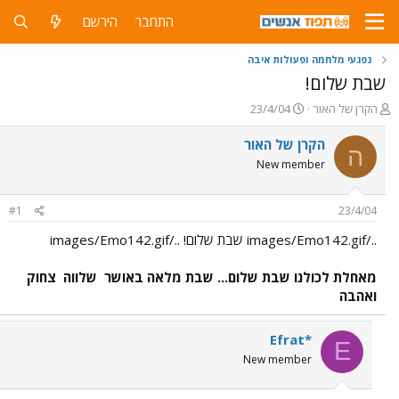
התחבר
הירשם
נפגעי מלחמה ופעולות איבה
שבת שלום!
פ
פ
הקרן של האור
23/4/04
ו
ו
ת
ר
הקרן של האור
ה
ח
ס
New member
ה
ם
נ
ב
ו
ת
#1
23/4/04
ש
א
א
ר
../images/Emo142.gif שבת שלום! ../images/Emo142.gif
י
ך
מאחלת לכולנו שבת שלום... שבת מלאה באושר
שלווה
צחוק
ואהבה
Efrat*
E
New member