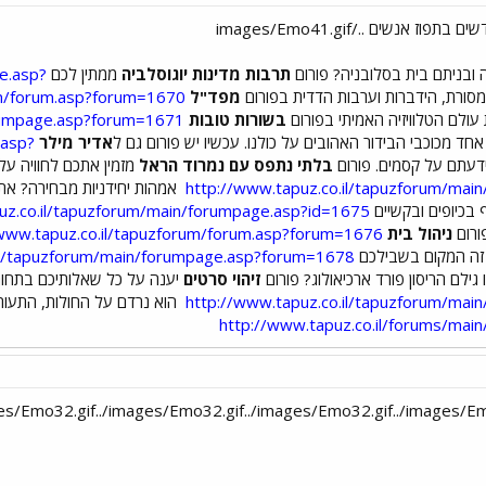
ובניתם בית בסלובניה? פורום
תרבות מדינות יוגוסלביה
ממתין לכם
e.asp?
מסורת, הידברות וערבות הדדית בפורום
מפד"ל
um/forum.asp?forum=1670
ת עולם הטלוויזיה האמיתי בפורום
בשורות טובות
orumpage.asp?forum=1671
ד מכוכבי הבידור האהובים על כולנו. עכשיו יש פורום גם ל
אדיר מילר
.asp?
עתם על קסמים. פורום
בלתי נתפס עם נמרוד הראל
מזמין אתכם לחוויה ע
http://www.tapuz.co.il/tapuzforum/ma
אמהות יחידניות מבחירה? אתן
ף בכיופים ובקשיים
uz.co.il/tapuzforum/main/forumpage.asp?id=1675
ורום
ניהול בית
/www.tapuz.co.il/tapuzforum/forum.asp?forum=1676
ה המקום בשבילכם
.il/tapuzforum/main/forumpage.asp?forum=1678
זיהוי סרטים
יענה על כל שאלותיכם בתחו
http://www.tapuz.co.il/tapuzforum/ma
הוא נרדם על החולות, התעורר 
http://www.tapuz.co.il/forums/ma