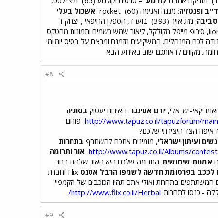
מזריקה אהבה
קולנוע
: – סרטים וקולנוע (65)
מיצי007,
"ב ופנטזיה
: מנגה ואנימה (60)
rocket
אשכול בעלי
סביבה
: מזג אויר (393)
בועז ד, הספקן החיפאי , יצחק ד
liorp1000, fireman, סירופ מייפל מקולקל, ליאור שמש רשמים ותמונות מהטקס
נודה לכם המנהלים, המשקיעים מזמנם ומרצם על בסיס יומיומי
חומה. מקווים לראותכם שוב באירוע הבא
#8
יורם אטינגר
. האירוח יעסוק
בסוגיה
http://www.tapuz.co.il/tapuzforum/
פורום
 איפה הצד היצירתי שלכם?
שים ועיתון ישראלי
, מזמינים אתכם להשתתף
בתחרות
http://www.tapuz.co.il/Albums/contes
אור ותרומה
אמנות שימושית
. התרומה שלכם היא האור שלהם בחג
 לככב בפרסומת חדשה לשמפו הרבל אסנס
Flix וחברת
 המשתתפים בתחרות ואולי אתם תהיו הכוכבים של הקמפיין
http://www.flix.co.il/Herbal/
#9