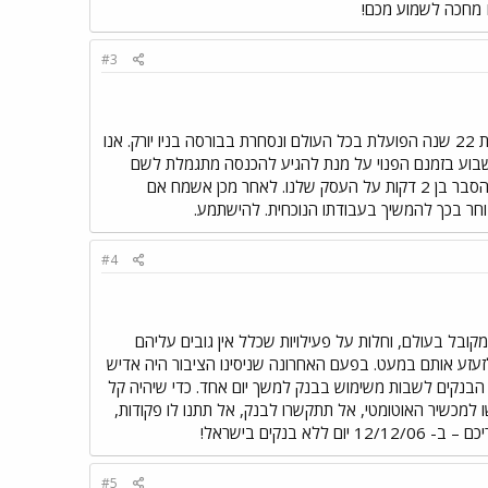
#3
שלום רב לכל באי הפורום. פתחנו לאחרונה עסק יחד עם חברה אמריקאית חדשה לחלוטין בארץ. מדובר בחברה בת 22 שנה הפועלת בכל העולם ונסחרת בבורסה בניו יורק. אנו
שבוע בזמנם הפנוי על מנת להגיע להכנסה מתגמלת לשם
הגעה לחיי רוחה כלכלית. לשם שמיעת פרטים נוספים אתם מוזמנים להתקשר לטל` מספר 0544773708 שם יש הסבר בן 2 דקות על העסק שלנו. לאחר מכן אשמח אם
חר בכך להמשיך בעבודתו הנוכחית. להישתמע.
#4
קובל בעולם, וחלות על פעילויות שכלל אין גובים עליהם
זעזע אותם במעט. בפעם האחרונה שניסינו הציבור היה אדיש
ות הבנקים לשבות משימוש בבנק למשך יום אחד. כדי שיהיה קל
ו יום אל תיכנסו לסניף הבנק, אל תיגשו למכשיר האוטומטי, אל תתקשרו לבנק, אל תתנו לו פקודות,
#5