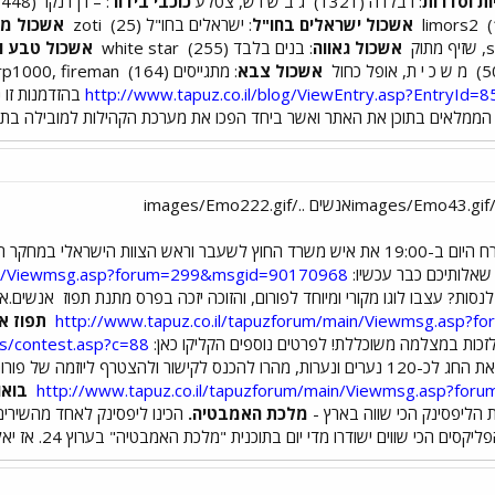
ות וסדרות
: רבלדה (1321)
ג ב ש ו ש, צטלע
כוכבי בידור
: – רן דנקר (1448)
limors2
אשכול ישראלים בחו"ל
: ישראלים בחו"ל (25)
zoti
אשכול מד
אשכול גאווה
: בנים בלבד (255)
white star
אשכול טבע ו
מ ש כ י ת, אופל כחול
אשכול צבא
: מתגייסים (164)
http://www.tapuz.co.il/blog/ViewEntry.asp?EntryId=
בהזדמנות זו 
ם, הממלאים בתוכן את האתר ואשר ביחד הפכו את מערכת הקהילות למובילה בת
 משרד החוץ לשעבר וראש הצוות הישראלי במחקר האמריקאי-ישראלי,
שאלותיכם כבר עכשיו:
main/Viewmsg.asp?forum=299&msgid=90170968
 לנסות? עצבו לוגו מקורי ומיוחד לפורום, והזוכה יזכה בפרס מתנת תפוז
אנשים.אז
http://www.tapuz.co.il/tapuzforum/main/Viewmsg.asp
תפוז אנ
זכות במצלמה משוכללת! לפרטים נוספים הקליקו כאן:
ts/contest.asp?c=88
קישור ולהצטרף ליוזמה של פורום
http://www.tapuz.co.il/tapuzforum/main/Viewmsg.asp?f
בואו
הליפסינק הכי שווה בארץ -
מלכת האמבטיה.
הכינו ליפסינק לאחד מהשירים
 שווים ישודרו מדי יום בתוכנית "מלכת האמבטיה" בערוץ 24. אז יאללה - כנסו לתחרות: