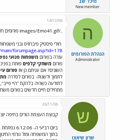
מיכל שב
New member
14/12/06
ה
../images/Emo41.gif פורומים חדשים בתפוז אנשים ../images/Emo41.gif
חולי סיסטיק פיברוזיס ובני משפחות
m/main/forumpage.asp?id=178
הנהלת הפורומים
עזרה בפורום
משפחות פגועי נפש
Administrator
פורום
משחקי קלפים
פותח בפניכם
השונים? אם עניתם כן אז
פורום עי
לתמוך ולשנות- בפורום לסדרה
מתח
לתודעה כשהיה בלהקת "היי פייב", ו
מתחילים חיים חדשים בפורום מש
26/11/06
ש
קבוצת העצמת הורים בחיפה יוצ
ביום רביעי
בתוך המשפחה ומול גורמי החינוך 
שרון שיאצו