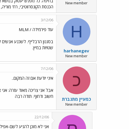
New member
הכנסת הקונסרווטיבי, רח' מוריה, חיפה. לפרטים
3/12/06
H
עוד פירמידה / MLM
בסגנון הרבלייף. לשכנע אנשים 
שטויות במיץ.
harhanegev
New member
7/12/06
כ
איני יודעת אם זה המקום..
אבל אני צריכה מאוד עזרה: אני
חשוב ודחוף. תודה רבה
כמעיין מתגברת
New member
22/12/06
ס
אני לא מוכן להגיע לשם-אפילו 