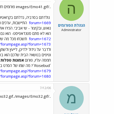
ה
../images/Emo41.gif פורומים חדשים בתפוז אנשים ../images/Emo41.gif
נולדתם בסרביה, גדלתם בקרואטיה 
forum=1669
התיישבות, ערכים ו
הנהלת הפורומים
נואש, ובקיצור - שי אביבי. הכירו א
Administrator
הוא לא סתם סטנדאפיסט- הוא גם אח
forum=1672
תשכחו מכל מה שיד
in/forumpage.asp?forum=1673
ולדבר על גידול ילדיכן, לייעץ ולשת
וטיפים בנושא? הבית שלכם הוא בפ
חמסה עליו, פורום
אמונות טפלות
ז
´Rosebud`? מה שמו של הסרט בו גילם הריסון פורד ארכיאולוג? פורום
in/forumpage.asp?forum=1679
in/forumpage.asp?forum=1680
7/12/06
מ
../images/Emo32.gif../images/Emo32.gif../images/Emo32.gif../images/Emo32.gif../images/Emo32.gif../images/Emo32.gif../images/Emo32.gif