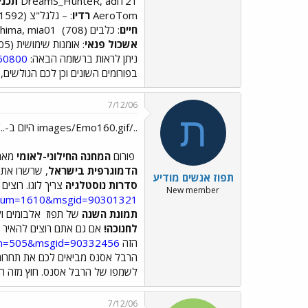
DreamS_HunteR, adi121
תכני
AeroTom
רדיו
: – גלגל"צ (1592)
חיים
: כלבים (708)
shima, mia01, שזיף מתוק
אשכול פנאי
: אומנות שימושית (505)
ניתן לראות ברשומה הבאה:
850800
בפורומים השונים וכן לכם הגולשי
7/12/06
ת
../images/Emo160.gif היום ב-../images/Emo43.gifאנשים ../images/Emo222.gif
פורום
המחנה החילוני-לאומי
מארח היום ב-19:00 את איש
הדמוגרפית בישראל
, שרשרו את 
תפוז אנשים מודיע
סדרות נוסטלגיה
צריך לוגו. רוצים
New member
?forum=1610&msgid=90301321
תמונת השנה
של תפוז
אלבומים ול
לחנוכה!
אם גם אתם רוצים להאיר את החג לכ-120 נערים ונערות, מהרו להכנס ל
הזה
orum=505&msgid=90332456
הרבל אסנס מביאים לכם את תחרות 
לשמפו של הרבל אסנס. חוץ מזה הפליקסים הכי
7/12/06