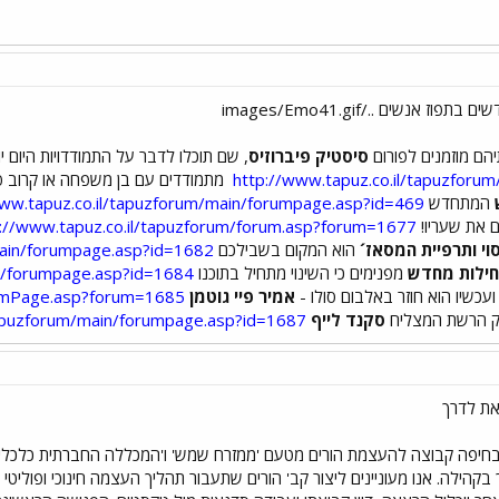
יהם מוזמנים לפורום
סיסטיק פיברוזיס
, שם תוכלו לדבר על התמודדויות היום יום
http://www.tapuz.co.il/tapuzforu
מתמודדים עם בן משפחה או קרוב פ
המתחדש
www.tapuz.co.il/tapuzforum/main/forumpage.asp?id=469
 את שעריו!
://www.tapuz.co.il/tapuzforum/forum.asp?forum=1677
סוי ותרפיית המסאז´
הוא המקום בשבילכם
main/forumpage.asp?id=1682
ילות מחדש
מפנימים כי השינוי מתחיל בתוכנו
in/forumpage.asp?id=1684
עכשיו הוא חוזר באלבום סולו -
אמיר פיי גוטמן
rumPage.asp?forum=1685
חק הרשת המצליח
סקנד לייף
tapuzforum/main/forumpage.asp?id=1687
את לדרך
 ה- 6.12.06 נפתחת בחיפה קבוצה להעצמת הורים מטעם 'ממזרח שמש' ו'המכללה החברתית 
בקהילה. אנו מעוניינים ליצור קב' הורים שתעבור תהליך העצמה חינוכי ופוליטי