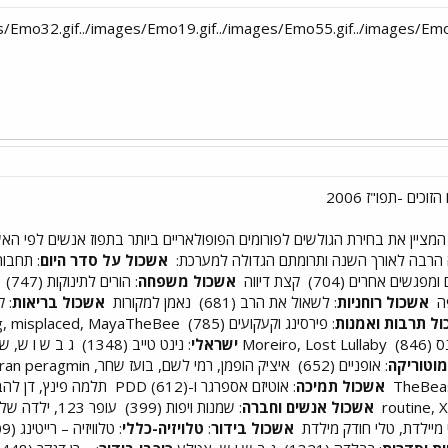
ציין את בחירת הגולשים לפורומים הפופולאריים ביותר בתפוז אנשים לפי האש
 הרבה לאורך השנה ותרומתם הגדולה למערכת:
אשכול על סדר היום
: תחבורה 
ומפגשים אחרים (704)
קצת דיווה
אשכול משפחה
: הורים לתינוקות (747)
lulyK, גלשני, שירי ש
אשכול רוחניות
: לשאול את הרב (681)
נאמן למקורות
אשכול בריאות
: ק
ל תרבות ואמנות
: פירסינג וקעקועים (785)
Pink Pig, misplaced, MayaTheBee
(846)
Moreiro, Lost Lullaby
ישראלי
: נינט טייב (1348)
ג ב ש ו ש, ש
מוטוריקה
: אופניים (652)
איציק הופמן, רמי לשם, בועז שחר, ido mazor, ran peragmin
TheBeas
אשכול תמיכה
: אוטיזם אספרגר ו-PDD (612)
תלמה פינץ, דן לה
אשכול אנשים וחברה
: שמנות ויפות (399)
עופר 123, ילדה של החיים19, כתומישמיש
מיילדת, טלי חודק מילדת
אשכול בידור
:
טלויזיה-כללי
: טלוויזיה – רייטינג (109)