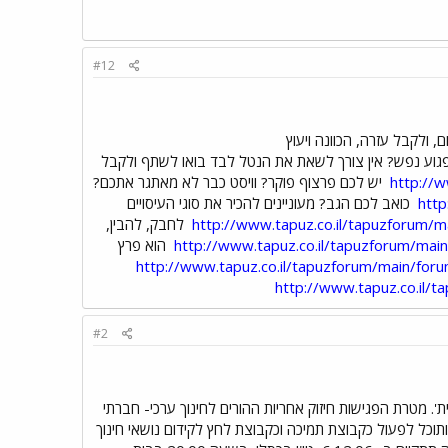
#12
, ולקבל עזרה, הכוונה ויעוץ
גוע נפש? אין צורך לשאת את הנטל לבד בואו לשתף ולקבל
http://
יש לכם פרצוף פוקר? וויסט כבר לא מאתגר אתכם?
http
כואב לכם הגב? מעוניינים להכיר את סוגי העיסויים
http://www.tapuz.co.il/tapuzforum/
לחבק, להבין,
http://www.tapuz.co.il/tapuzforum/ma
הוא פרץ
http://www.tapuz.co.il/tapuzforum/main/fo
http://www.tapuz.co.il/
#2
כלכלית'. מטרת הפגישות חיזוק אחריות ההורים לחינוך ערכי- חברתי
 ותוכל לפעול כקבוצת תמיכה וכקבוצת לחץ לקידום נושאי חינוך