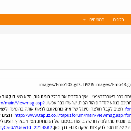
בלוגים
המומחים
אתם כבר באוברדראפט.... איך מסדרים את הכל?
רונית גור
, הלא היא
דוקטור 
rum/main/Viewmsg.asp?
fo
רוצים לקבל חולצה וסינגל של
איה כורם
? וגם לראות אותה בהופעה ולשאו
http://www.tapuz.co.il/tapuzforum/main/Viewmsg.asp
רוצים 
שבשבועות הקרובים אנחנו נעלה עם תוכ
 מסר לניק צוות הפקה FLIX דרך כאן:
s/myCard/?UserId=2214882