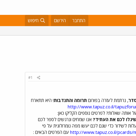
התחבר
הירשם
חיפוש
#1
סדר
, נרתמת לעזרה בפורום
תרומה והתנדבות
! היא תתארח
http://www.tapuz.co.il/tapuzfo
ל אותה שאלות? לפרטים נוספים הקליקו כאן:
שיגלו לכם את העתיד?
אנו שמחים ונרגשים לספר לכם
נית נומרולוגיה חדשה ב-Flix בכיכובו של הנומרולוג מס' 1 בארץ. רוצים לעלות לשידור כדי שגם לכם יעשו מפה נומרולוגית על פי
http://www.tapuz.co.il/pcard
עם הפרטים הבאים :