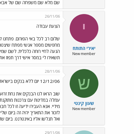
שם מלא שם משפחה שם של אבא ואמא ותארי
26/11/06
י
הצעת עבודה
מחפשים מספר אנשי מפתח שיצטרפו
יאירי התותח
New member
תשאירו לי במסר אישי דרך תפוז א
28/11/06
ש
12/12/06 יום ללא בנקים בישראל
שוב הראו לנו הבנקים את נחת זרועם
עמלה במדינות עם צרכנות מתוקנת. 
שעון קינטי
מידיי. אנא העבירו ידיעה זו לכל ח
New member
ואל תגלשו אליו באינטרנט. ביום שלישי ה- 12/12 תנהגו כאילו אין בנקים בישראל. . אנא העבירו ידיעה זו לכל חבריכם – ב- 12/06
29/11/06