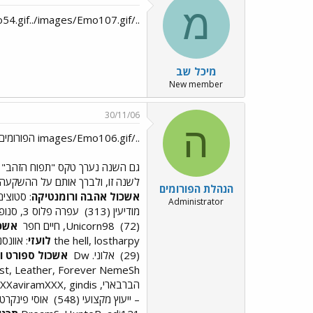
מ
../images/Emo32.gif../images/Emo19.gif../images/Emo55.gif../images/Emo54.gif../images/Emo107.gif
מיכל שב
New member
30/11/06
ה
../images/Emo106.gif הפורומים הזוכים -תפו"ז 2006
גם השנה נערך טקס "תפוח הזהב" המ
לשנה זו, ולברך אותם על ההשקעה
הנהלת הפורומים
אשכול אהבה ורומנטיקה
: סטוצים 
Administrator
מודיעין (313)
עפרה פלוס 3, סנופה
(72)
Unicorn98, חיים חפר
אשכו
the hell, lostharpy
לועזי
: אוונסנס 
(29)
אלוני. Dw
אשכול ספורט ו
t, Leather, Forever NemeSh
הברבארי, routine, XXXaviramXXX, gindis
– ייעוץ מקצועי (548)
אוסי פינקרט 