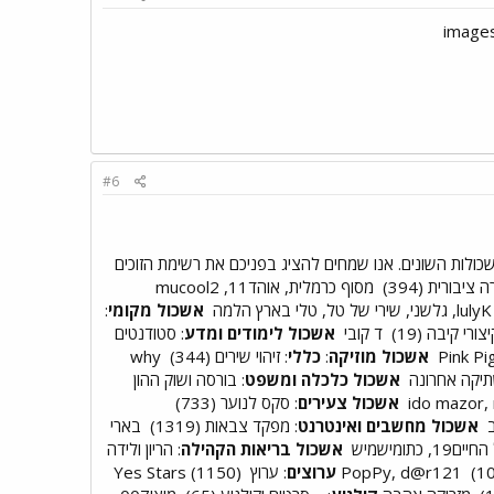
#6
כולות השונים. אנו שמחים להציג בפניכם את רשימת הזוכים
ציבורית (394)
מסוף כרמלית, אוהד11, mucool2
ל טל, טלי בארץ הלמה
אשכול מקומי
:
יצורי קיבה (19)
ד קובי
אשכול לימודים ומדע
: סטודנטים
אשכול מוזיקה
:
כללי
: זיהוי שירים (344)
why
תיקה אחרונה
אשכול כלכלה ומשפט
: בורסה ושוק ההון
אשכול צעירים
: סקס לנוער (733)
ב
אשכול מחשבים ואינטרנט
: מפקד צבאות (1319)
בארי
אשכול בריאות הקהילה
: הריון ולידה
PopPy, d@r121
ערוצים
: ערוץ Yes Stars (1150)