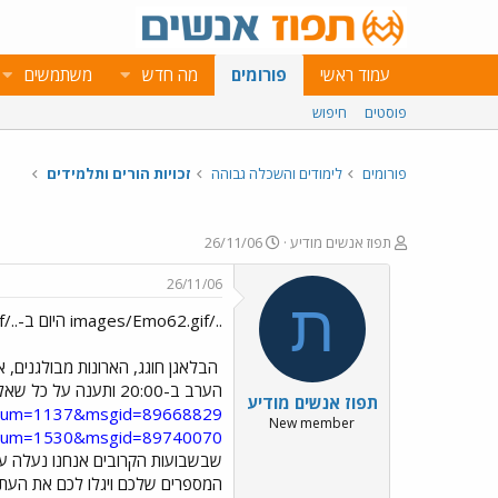
עמוד ראשי
פורומים
מה חדש
משתמשים
פוסטים
חיפוש
פורומים
לימודים והשכלה גבוהה
זכויות הורים ותלמידים
פ
פ
תפוז אנשים מודיע
26/11/06
ו
ו
ת
ר
26/11/06
ח
ס
ת
../images/Emo62.gif היום ב-../images/Emo43.gif אנשים ../images/Emo103.gif
ה
ם
נ
ב
ו
ת
הבלאגן חוגג, הארונות מבולגנים, 
ש
א
הערב ב-20:00 ותענה על כל שאלותיכם בנוגע לסדר וניהול הבית. שרשרו כבר עכשיו.
תפוז אנשים מודיע
א
ר
rum=1137&msgid=89668829
י
New member
?forum=1530&msgid=89740070
ך
המספרים שלכם ויגלו לכם את העתיד? שלחו