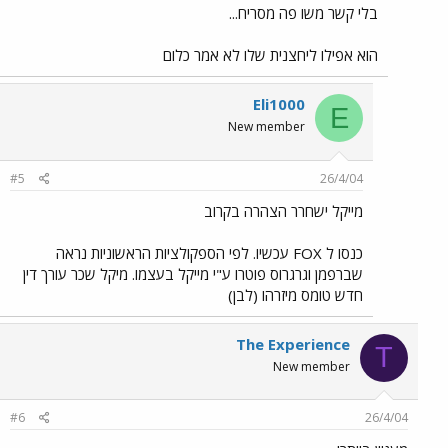
בלי קשר משו פה מסריח...
הוא אפילו ליחצנית שלו לא אמר כלום
Eli1000
E
New member
#5
26/4/04
מייקל ישחרר הצהרה בקרוב
כנסו ל FOX עכשיו. לפי הספקולציות הראשוניות נראה
שברפמן וגרגרוס פוטרו ע"י מייקל בעצמו. מיקל שכר עורך דין
חדש טומס מיזרהו (לבן)
The Experience
T
New member
#6
26/4/04