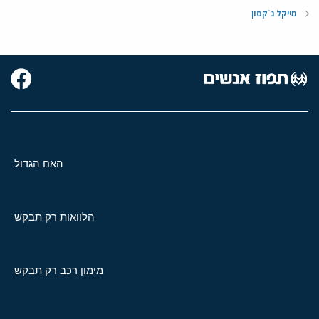
מייקל ג`קסון
האח הגדול
הלוואות רק תבקש
מימון רכב רק תבקש