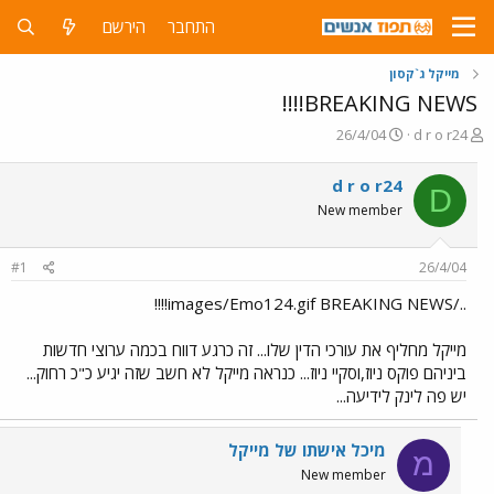
התחבר
הירשם
מייקל ג`קסון
BREAKING NEWS!!!!
פ
פ
26/4/04
d r o r24
ו
ו
ת
ר
d r o r24
D
ח
ס
New member
ה
ם
נ
ב
ו
ת
#1
26/4/04
ש
א
א
ר
../images/Emo124.gif BREAKING NEWS!!!!
י
ך
מייקל מחליף את עורכי הדין שלו... זה כרגע דווח בכמה ערוצי חדשות
ביניהם פוקס ניוז,וסקיי ניוז... כנראה מייקל לא חשב שזה יגיע כ"כ רחוק...
יש פה לינק לידיעה...
מיכל אישתו של מייקל
מ
New member