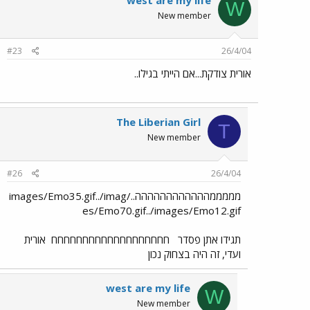
W
New member
#23
26/4/04
אורית צודקת...אם הייתי בגילו..
The Liberian Girl
T
New member
#26
26/4/04
מממממהההההההההההה../images/Emo35.gif../imag
es/Emo70.gif../images/Emo12.gif
תגידו אתן פסדר
חחחחחחחחחחחחחחחחחחח
אורית
ועדי, זה היה בצחוק נכון
west are my life
W
New member