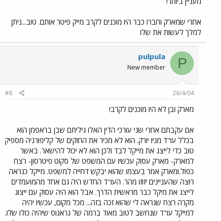
מעניין ביותר!
אחרי שמארק וחברו כבר היו מוכנים לקרב מייק פיטר אותם. טוב...ניתן
למלך לעשות את שלו
pulpula
P
New member
#8
26/4/04
מארק ובן לא היו מוכנים לקרב!
אם עקבתם אחרי שני עורכי הדין האלו גיליתם שבן בראפמן הוא
בכלל עו"ד מניו יורק. הוא לא מכיר את החוקים של קליפורניה מספיק
טוב כדי לייצג את מייקל לבד ולכן הוא לא יכול להישאר. באשר
למארק- מארק עסוק עכשיו עם המשפט של סקוט פיטרסון- רצח
כפול.ומארק אמר בעצמו שהוא יבקש דחייה למשפט. מייקל כנראה
רוצה שהעניינים יזוזו מהר. העו"ד החדש היה גם אחד מהמועמדים
לייצג את מיקל כבר מראשית הדרך. אבל הוא היה עסוק עם ייצוג
מקרה רצח שנראה לי שהוא זכה בזה... מכל מקום, עכשיו יהיה
למייקל עו"ד שנחשב לטוב מאוד ברמה של גראגוס שיהיה כולו שלו.