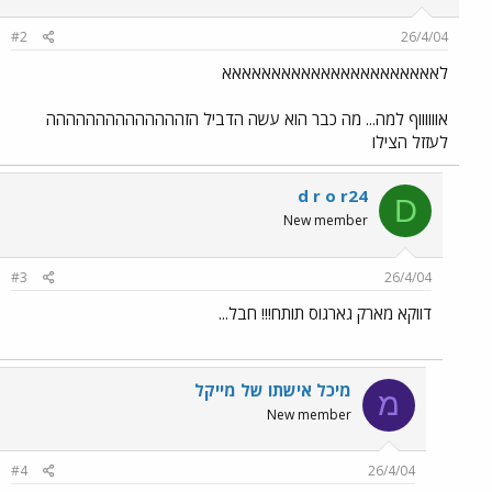
#2
26/4/04
לאאאאאאאאאאאאאאאאאאאאאא
אווווווף למה... מה כבר הוא עשה הדביל הזהההההההההההההה
לעזזל הצילו
d r o r24
D
New member
#3
26/4/04
דווקא מארק גארגוס תותח!!! חבל...
מיכל אישתו של מייקל
מ
New member
#4
26/4/04