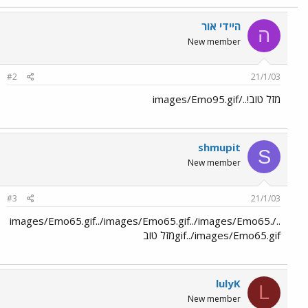
היידי אור
ה
New member
#2
21/1/03
מזל טוב!../images/Emo95.gif
shmupit
S
New member
#3
21/1/03
../images/Emo65.gif../images/Emo65.gif../images/Emo65.
gif../images/Emo65.gifמזל טוב
lulyK
L
New member