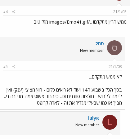
#4
21/1/03
ממש הריון מתקדם! ../images/Emo41.gif מזל טוב
סם2
ס
New member
#5
21/1/03
לא ממש מתקדם...
בסך הכל בשבוע ה14 ועוד לא רואים כלום - חוץ מציצי (ענק) ואין
לי מה ללבוש - חולצות סוודרים וכו.. כי הרוב פשוט צמוד מדי וזה די..
מביך או כמו שבעלי מגדיר את זה - לארה קרופט
lulyK
L
New member