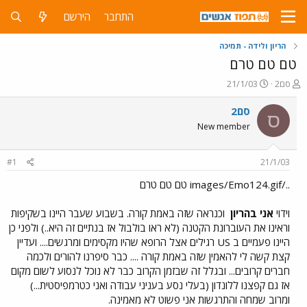
התחבר
הירשם
הריון ולידה - תמיכה
טם טם טרם
פ
פ
סם2
21/1/03
ו
ו
ת
ר
סם2
ס
ח
ס
New member
ה
ם
נ
ב
ו
ת
#1
21/1/03
ש
א
א
ר
../images/Emo124.gif טם טם טרם
י
ך
וידוי
אני בהריון
וכנראה שזה באמת קורה. בשבוע שעבר היינו בשקיפות
וראינו את העוברונת הקטנה (לא ראו בולבול אז בנתיים זה היא..) ולפני כן
היינו פעמיים ב US רגילים אצל הרופא שהיו מקסימים ומרגשים.... ועדיין
קצת קשה לי להאמין שזה באמת קורה .... כבר סיפרנו להורים ולכמה
חברים קרובים... ובגלל זה שבזמן הקרוב כבר לא נוכל לנסוע לשום מקום
אז גם קפצנו ללונדון (בעלי נסע בעניני עבודה ואני כטרמפיסטית...)
ומרוב שמחה והתרגשות אני פשוט לא מאמינה.