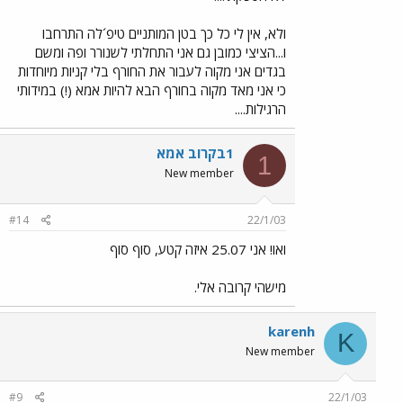
ולא, אין לי כל כך בטן המותניים טיפ´לה התרחבו
ו...הציצי כמובן גם אני התחלתי לשנורר ופה ומשם
בגדים אני מקוה לעבור את החורף בלי קניות מיוחדות
כי אני מאד מקוה בחורף הבא להיות אמא (!) במידותי
הרגילות....
1בקרוב אמא
1
New member
#14
22/1/03
ואו! אני 25.07 איזה קטע, סוף סוף
מישהי קרובה אלי.
karenh
K
New member
#9
22/1/03