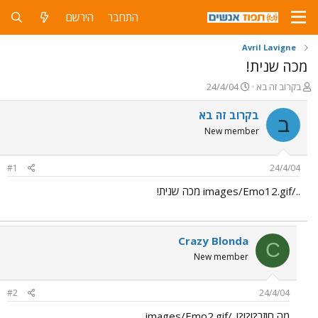
התחבר
הירשם
Avril Lavigne
מכה שנית!
פ
פ
בקרוב זה בא
24/4/04
ו
ו
ת
ר
בקרוב זה בא
ב
ח
ס
New member
ה
ם
נ
ב
ו
ת
#1
24/4/04
ש
א
א
ר
../images/Emo12.gif מכה שנית!
י
ך
Crazy Blonda
C
New member
#2
24/4/04
מה חוזר?!?!?!../images/Emo2.gif