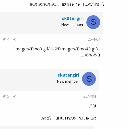
ל- Avril's... הוא לא מרשה... בעעעעעעעעע!
sk8tergirl
S
New member
#14
25/4/04
../images/Emo43.gifטיפש../images/Emo3.gif.
בעעעעע.....
sk8tergirl
S
New member
#15
25/4/04
ובר,
אם את כאן עכשיו תתחברי לצ'אט
.