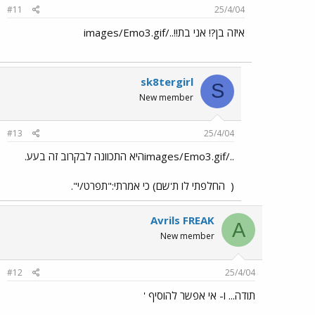
#11
25/4/04
איזה בן?! אני בת!!../images/Emo3.gif
sk8tergirl
S
New member
#13
25/4/04
../images/Emo3.gifהיא התכוונה לבקרוב זה בעע.
(
החלפתי לו ת'שם) כי אמרתי:"תפרט/י".
Avrils FREAK
A
New member
#12
25/4/04
תודה... ו- אי אפשר להוסיף '