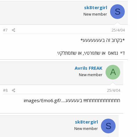
sk8tergirl
S
New member
#7
25/4/04
*בקרוב זה בעעעעעעע*
דיי
נמאס
או שתפרט/י, או שתסתלק/י
Avrils FREAK
A
New member
#8
25/4/04
חחחחחחחחחחחח!!!! בעעעעע...../images/Emo6.gif
sk8tergirl
S
New member