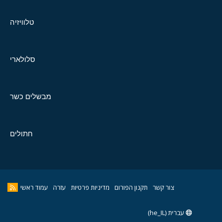
טלוויזיה
סלולארי
מבשלים כשר
חתולים
צור קשר
תקנון הפורום
מדיניות פרטיות
עזרה
עמוד ראשי
עברית (he_IL)