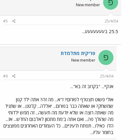
פ
New member
#5
25/4/04
25.5 בעעעעעעע...
פריקית מתלמדת
פ
New member
#6
25/4/04
או.קיי... "בקרוב זה בא"...
אולי פשוט תצטרף לפורום? ז"א... מה זה? אתה ילד קטן
שמשחק? או שאתה כבר בפורום... יאללה... קלטנו... או שתגיד
מה שאתה רוצה או שלא יודעת מה תעשה... זה ממש ילדותי
מה שהולך פה... ואם אתה ב'מת מתכוון לאלבום החדש... אז...
הלו
כאילו... תפתח ת'עיניים... כל העמודים האחרונים מפוצצים
בחומר עליו...