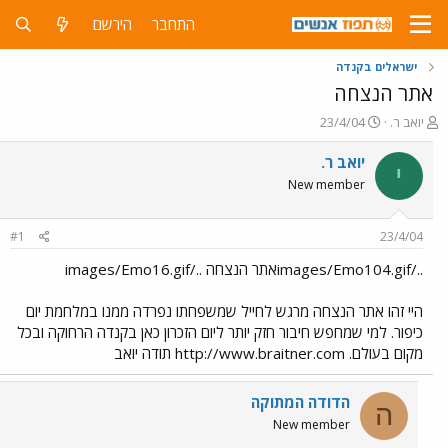
התחבר
הירשם
ישראלים בקנדה
אתר הנצחה
פ
פ
יואב ר.
23/4/04
ו
ו
ת
ר
יואב ר.
י
ח
ס
New member
ה
ם
נ
ב
ו
ת
#1
23/4/04
ש
א
א
ר
../images/Emo104.gifאתר הנצחה ../images/Emo16.gif
י
ך
היי זהו אתר הנצחה מרגש לחייל שמשפחתו נפרדה ממנו במלחמת יום
כיפור. למי שמחפש חיבור חזק יותר ליום הזכרון כאן בקנדה הרחוקה ובכל
מקום בעולם. http://www.braitner.com תודה יואב
הדודה המתוקה
ה
New member