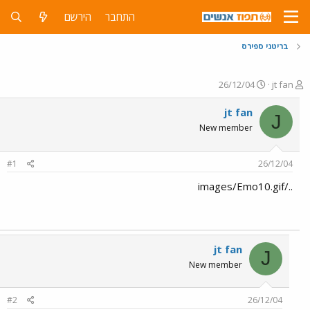
התחבר
הירשם
בריטני ספירס
פ
פ
26/12/04
jt fan
ו
ו
ת
ר
jt fan
J
ח
ס
New member
ה
ם
נ
ב
ו
ת
#1
26/12/04
ש
א
א
ר
../images/Emo10.gif
י
ך
jt fan
J
New member
#2
26/12/04