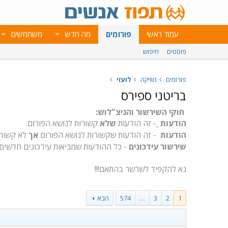
עמוד ראשי
פורומים
מה חדש
משתמשים
פוסטים
חיפוש
פורומים
מוזיקה
לועזי
בריטני ספירס
חוקי השירשור והניצ"לוש:
הודעות
- זה הודעות
שלא
קשורות לנושא הפורום.
הודעות
- זה הודעות שקשורות לנושא הפורום
אך
לא קשורו
שירשור עידכונים
- כל ההודעות שמביאות עידכונים חדשים.
נא להקפיד לשרשר בהתאם!!!
1
2
3
…
574
הבא