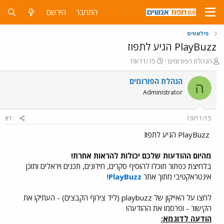
התחבר
הירשם
פילאטיס
PlayBuzz הגיע לתפוז
פ
פ
הנהלת הפורומים
19/11/15
ו
ו
ת
ר
הנהלת הפורומים
ה
ח
ס
Administrator
ה
ם
נ
ב
ו
ת
#1
19/11/15
ש
א
א
ר
PlayBuzz הגיע לתפוז
י
ך
מהיום ההודעות שלכם יכולות להראות אחרת!
בלחיצת כפתור תוכלו להוסיף סקרים, חידונים, תכנים ויראלים ותוכן
אינטראקטיבי מתוך אתר
PlayBuzz
!
לחצו על האייקון של playbuzz (ליד צירוף הקבצים) - העתיקו את
הקישור - ופרסמו את ההודעה!
הודעה לדוגמא: