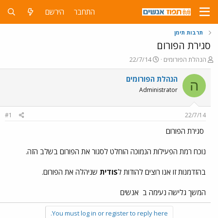
התחבר
הירשם
תרבות תימן
סגירת הפורום
פ
פ
הנהלת הפורומים
22/7/14
ו
ו
ת
ר
הנהלת הפורומים
ה
ח
ס
Administrator
ה
ם
נ
ב
ו
ת
#1
22/7/14
ש
א
א
ר
סגירת הפורום
י
ך
נוכח רמת הפעילות הנמוכה הוחלט לסגור את הפורום בשלב הזה.
בהזדמנות זו אנו רוצים להודות ל
Sודית
שניהלה את הפורום.
המשך גלישה נעימה ב
אנשים
You must log in or register to reply here.