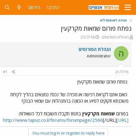
התחבר
הירשם
הגירה לאוסטרליה
נפתח פורום שמאות מקרקעין
פ
פ
הנהלת הפורומים
21/7/16
ו
ו
ת
ר
הנהלת הפורומים
ה
ח
ס
Administrator
ה
ם
נ
ב
ו
ת
#1
21/7/16
ש
א
א
ר
נפתח פורום שמאות מקרקעין
י
ך
האם אתם לקראת רכישה או מכירה של נכס? נמצאים בהליך לקיחת
משכנתא וזקוקים לסיוע או הכוונה בהתנהלות עם שמאי הבנק?
בפורום
שמאות מקרקעין
בתפוז תקבלו תשובות לכל השאלות:
[/URL]
[URL]http://www.tapuz.co.il/forums/forumpage/2566
You must log in or register to reply here.