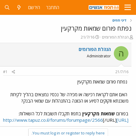
התחבר
הירשם
דיני חוזים
נפתח פורום שמאות מקרקעין
פ
פ
הנהלת הפורומים
21/7/16
ו
ו
ת
ר
הנהלת הפורומים
ה
ח
ס
Administrator
ה
ם
נ
ב
ו
ת
#1
21/7/16
ש
א
א
ר
נפתח פורום שמאות מקרקעין
י
ך
האם אתם לקראת רכישה או מכירה של נכס? נמצאים בהליך לקיחת
משכנתא וזקוקים לסיוע או הכוונה בהתנהלות עם שמאי הבנק?
בפורום
שמאות מקרקעין
בתפוז תקבלו תשובות לכל השאלות:
[/URL]
[URL]http://www.tapuz.co.il/forums/forumpage/2566
You must log in or register to reply here.