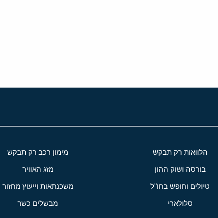
י
שור
הלוואות רק תבקש
מימון רכב רק תבקש
בורסה ושוק ההון
מזג האוויר
טיולים וחופש בחו"ל
משכנתאות וייעוץ מחזור
סלולארי
מבשלים כשר