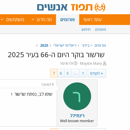
עמוד ראשי
פורומים
מה חדש
משתמשים
פוסטים
חיפוש
פורומים
בידור
ריאליטי ישראלי
2025
שרשור בוקר היום ה-66 בעיר 2025
פ
פ
16/4/19
Maybe Mary
ו
ו
הקודם
1
…
5
6
7
ת
ר
ח
ס
ה
ם
16/4/19
נ
ב
ר
שימו לב, נפתח שרשור
!
ו
ת
ש
א
א
ר
י
רינתי77
ך
Well-known member