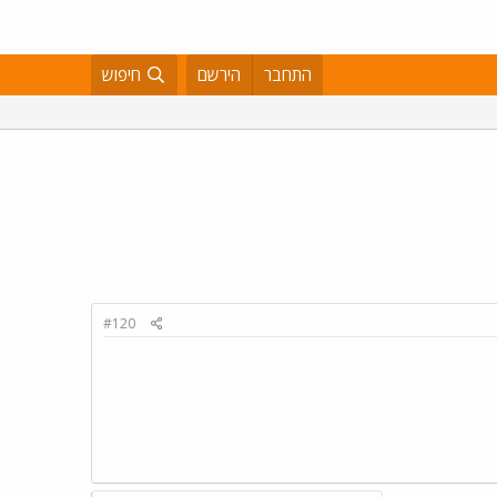
התחבר
הירשם
חיפוש
#120