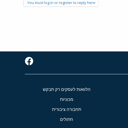
You must log in or register to reply here.
הלוואות לעסקים רק תבקש
מכוניות
תחבורה ציבורית
חתולים