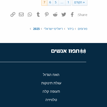
הקודם
1
…
5
6
7
פייסבוק
Twitter
Reddit
Pinterest
Tumblr
WhatsApp
דואר אלקטרונ
הוסף קי
Share:
פורומים
בידור
ריאליטי ישראלי
2025
האח הגדול
עגלת תינוקות
תעופה קלה
טלוויזיה