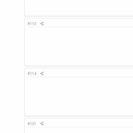
#113
#114
#121