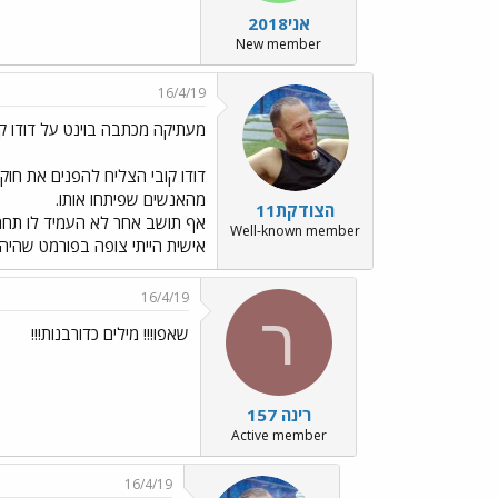
אני2018
New member
16/4/19
מעתיקה מכתבה בוינט על דודו קו
דודו קובי הצליח להפנים את חוקי
מהאנשים שפיתחו אותו.
הצודקת11
אף תושב אחר לא העמיד לו תחרו
Well-known member
אישית הייתי צופה בפורמט שהיה מ
16/4/19
ר
שאפו!!! מילים כדורבנות!!!
רינה 157
Active member
16/4/19