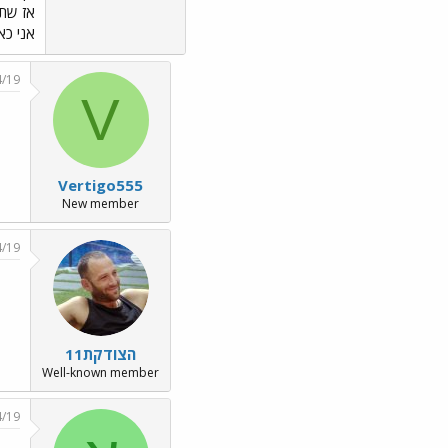
אז שתד
אני כא
4/19
V
Vertigo555
New member
4/19
הצודקת11
Well-known member
4/19