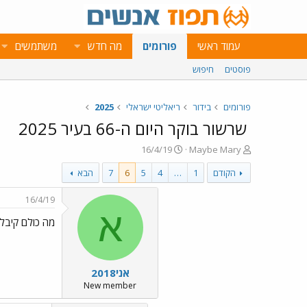
עמוד ראשי
פורומים
מה חדש
משתמשים
פוסטים
חיפוש
פורומים
בידור
ריאליטי ישראלי
2025
שרשור בוקר היום ה-66 בעיר 2025
פ
פ
16/4/19
Maybe Mary
ו
ו
הקודם
1
…
4
5
6
7
הבא
ת
ר
ח
ס
ה
ם
16/4/19
נ
ב
א
מה כולם קיבלו
ו
ת
ש
א
א
ר
י
אני2018
ך
New member