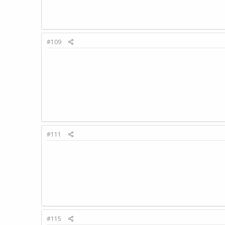
#109
#111
#115