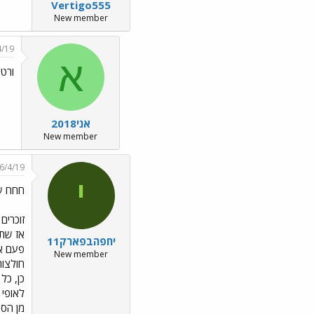
Vertigo555
New member
4/19
א
ורטי
אני2018
New member
6/4/19
י
חחח ש
זוכרים את ה
אז שתד
יחפהבפארק11
פעם אח
New member
חולצות
כן, כל
לאופי 
מן הסתם הא