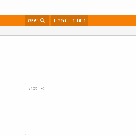
התחבר
הירשם
חיפוש
#103