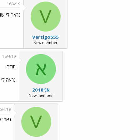
16/4/19
V
נראה לי שדומיניק הכין 5 סנדו
Vertigo555
New member
16/4/19
א
תודה!
נראה לי 
אני2018
New member
6/4/19
V
נאמן ע