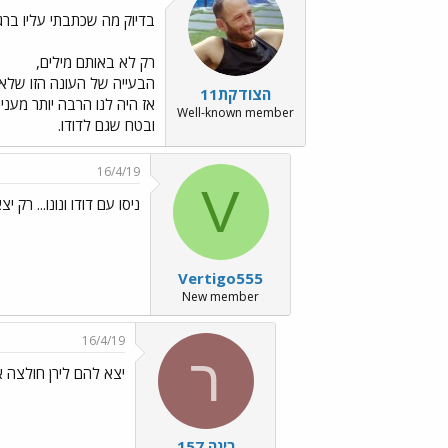
בדיוק מה שכתבתי עליו בר
רק לא באותם מילים,
הבעייה של העונה הזו שלא ה
הצודקת11
אז היה לנו הרבה יותר מעניי
Well-known member
ובטח שגם לדודו.
16/4/19
V
ניסו עם דודו ונונו... רק 
Vertigo555
New member
16/4/19
ר
יצא להם לירן חולצה אפ
רינה 157