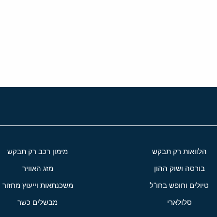
י
שור
הלוואות רק תבקש
מימון רכב רק תבקש
בורסה ושוק ההון
מזג האוויר
טיולים וחופש בחו"ל
משכנתאות וייעוץ מחזור
סלולארי
מבשלים כשר