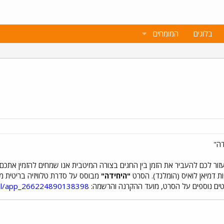
בלוגים
המומחים
דה"
 לעזור לכם להעביר את הזמן בין החגים בצורה המיטבית אנו שמחים להזמין אתכ
 דמיאן לואיס (הומלנד). הסרט
"היחידה"
טים נוספים על הסרט, מועד ההקרנה והרשמה:
o.il/app_266224890138398