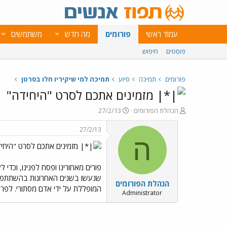
עמוד ראשי
פורומים
מה חדש
משתמשים
פוסטים
חיפוש
פורומים
תמיכה
סיוע
תמיכה למי שיקיריו חלו בסרטן
מזמינים אתכם לסרט "היחידה"
פ
פ
הנהלת הפורומים
27/2/13
ו
ו
ת
ר
27/2/13
ח
ס
ה
מזמינים אתכם לסרט "היחי
ה
ם
נ
ב
ו
ת
פורים מאחורינו ופסח לפנינו, וכדי
ש
א
שנעשו בשנים האחרונות בהשתתפות
הנהלת הפורומים
א
ר
המופללת על ידי אדם מסתורי. לפר
י
Administrator
ך