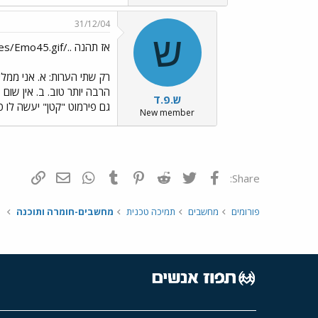
31/12/04
ש
אז תהנה ../images/Emo45.gif
ש.פ.ד
גם פירמוט "קטן" יעשה לו ט
New member
פייסבוק
Twitter
Reddit
Pinterest
Tumblr
WhatsApp
דואר אלקטרונ
הוסף קי
Share:
פורומים
מחשבים
תמיכה טכנית
מחשבים-חומרה ותוכנה