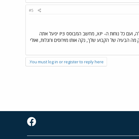
#5
רק שתי הערות: א. אני ממליץ בחום שתתאפק ותתקין על הנייד Win2000. זו מערכת הפעלה הרבה יותר קלה, ועם כל נוחות ה- XP, מחשב המבוסס P3 יפעל אתה
ב. ב. אין שום סיבה בעולם שדסקטופ מבוסס P4 (תקין) יפעל טוב יותר מנייד מבוסס P3. בדוק מה הבעיה של הקבוע שלך, נקה אותו מוירוסים ורוגלות, ואולי
You must log in or register to reply here.