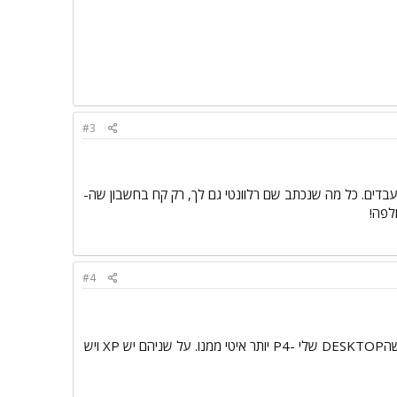
#3
- X22 הוא דור מתקדם (טיפה) יותר של מעבדים. כל מה שנכתב שם רלוונטי גם לך, רק קח בחשבון שה-
#4
עבדתי עליו קצת והתחושה שלי היא שהDESKTOP שלי -P4 יותר איטי ממנו. על שניהם יש XP ויש