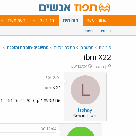
עמוד ראשי
פורומים
מה חדש
משתמשים
פוסטים
חיפוש
פורומים
מחשבים
תמיכה טכנית
מחשבים-חומרה ותוכנה
ibm X22
פ
פ
30/12/04
lsshay
ו
ו
ת
ר
30/12/04
ח
ס
L
ibm X22
ה
ם
נ
ב
ו
ת
אם אפשר לקבל סקירה על הנייד הזה
ש
א
lsshay
א
ר
י
New member
ך
30/12/04