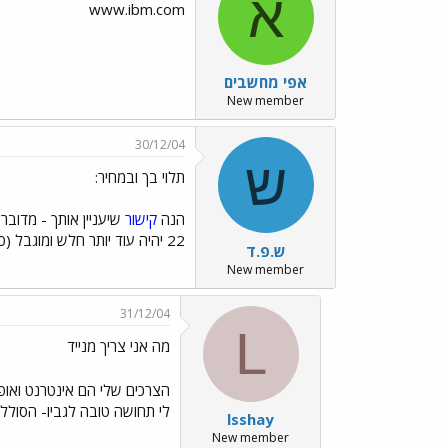
א
www.ibm.com
אפי מחשבים
New member
30/12/04
ש
תלוי בך ובמחיר:
הנה
קישור
22 יהיה עוד יותר חלש ומוגבל (P3 766-800). שים לב למצב הסוללה. היא קריטית ליכולת המחשב ויקרה להחלפה!
ש.פ.ד
New member
31/12/04
L
מה אני צריך מנייד
הצרכים שלי הם אינטרנט ואופיס קצת - ה-22 
לי תחושה טובה לגביו- הסולל
lsshay
New member