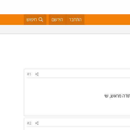
התחבר
הירשם
חיפוש
#1
תודה מראש, שי
#2