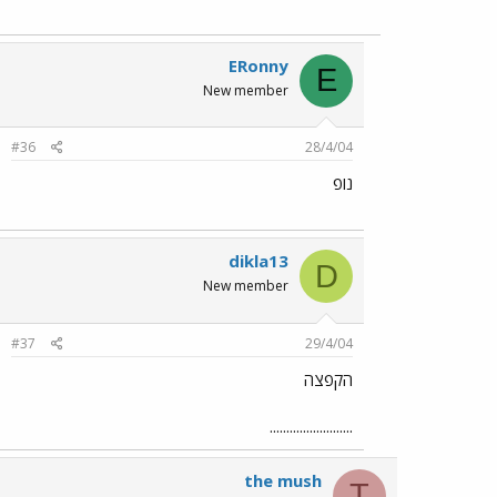
ERonny
E
New member
#36
28/4/04
נופ
dikla13
D
New member
#37
29/4/04
הקפצה
.........................
the mush
T