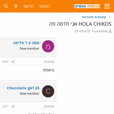
התחבר
הירשם
קטנטנות ופינת אור
HOLA CHIKOS אני חדסה פה
פ
פ
26/4/04
liorebelde
ו
ו
ת
ר
מתה ע ל פליפה
מ
ח
ס
New member
ה
ם
נ
ב
ו
ת
#26
26/4/04
ש
א
א
ר
גראסיס
י
ך
Chocolate girl 25
C
New member
#27
26/4/04