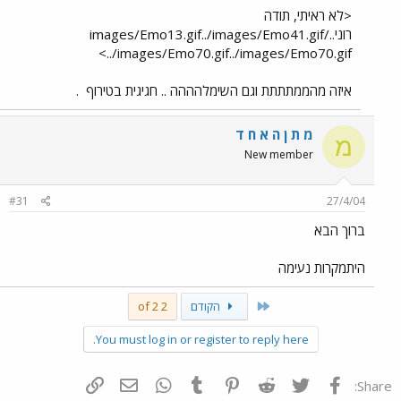
<לא ראיתי, תודה
רוני../images/Emo13.gif../images/Emo41.gif
../images/Emo70.gif../images/Emo70.gif>
איזה מהממתתתת וגם השימלהההה .. חגיגית בטירוף
.
מ ת ן ה א ח ד
מ
New member
#31
27/4/04
ברוך הבא
היתמקרות נעימה
First
הקודם
2 of 2
You must log in or register to reply here.
פייסבוק
Twitter
Reddit
Pinterest
Tumblr
WhatsApp
דואר אלקטרוני
הוסף קישור
Share: