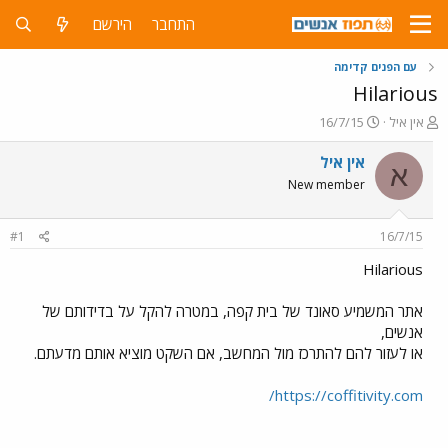
התחבר
הירשם
עם הפנים קדימה
Hilarious
פ
פ
אין איל
16/7/15
ו
ו
ת
ר
אין איל
א
ח
ס
New member
ה
ם
נ
ב
ו
ת
#1
16/7/15
ש
א
א
ר
Hilarious
י
ך
אתר המשמיע סאונד של בית קפה, במטרה להקל על בדידותם של
אנשים,
או לעזור להם להתרכז מול המחשב, אם השקט מוציא אותם מדעתם.
https://coffitivity.com/