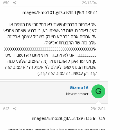
#50
29/12/04
זה יוצר מאין תחושה../images/Emo101.gif
של אחריות חברתית(שעוד לא החלטתי אם מזויפת או
לא.) לאחרים. שזה לכשעצמו רע, כי ברגע שאתה אחראי
על אחרים אתה כבר לא חיי רק בשביל עצמך. אבל זה
שלב כזה של התבגרות(=ג'יפה).
איככככככככככככככככככככככככככככככככככככככככככככ
כככככככככ... אני לא אתבגר
אותי אתם לא תשברו. פיטר
פן. אני עוד אעוף, אתם תראו. (מה שעצוב שלפני כמה
שבועות הבנתי שאני לעולם לא אעוף. זה לא עצוב שזה
קרה רק עכשיו... זה עצוב שזה קרה.)
Gizmo16
G
New member
#42
29/12/04
אבל ההגבה עצמה,../images/Emo28.gif