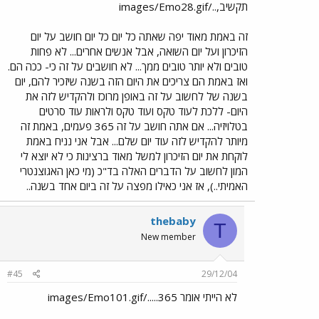
תקשיב,../images/Emo28.gif
זה באמת מאוד יפה שאתה כל יום כל יום חושב על יום
הזיכרון ועל יום השואה, אבל אנשים אחרים... לא פחות
טובים ולא יותר טובים ממך... לא חושבים על זה כי- ככה הם.
ואז באמת הם צריכים את היום הזה בשנה שיזכיר להם, יום
בשנה של לחשוב על זה באופן מרוכז ולהקדיש לזה את
היום- ללכת לעוד טקס ועוד טקס ולראות עוד סרטים
בטלויזיה... אם אתה חושב על זה 365 פעמים, באמת זה
מיותר להקדיש לזה עוד יום שלם... אבל אני נניח באמת
לוקחת את יום הזיכרון למשל מאוד ברצינות כי לא יוצא לי
המון לחשוב על הדברים האלה בד"כ (מי כאן האגוצנטרי
האמיתי..), אז אני כאילו מפצה על זה ביום אחד בשנה..
thebaby
T
New member
#45
29/12/04
לא הייתי אומר 365...../images/Emo101.gif