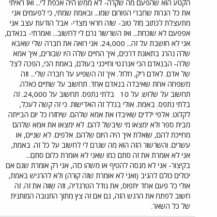
הקטע הוא שהפעם מה שקרה- לא ממש היה אכפת לי... ואז ראיתי
את כל הנרות שחברי הפורום שמו... ובאמת שמתי, כי לפעמים אני
מתעצלת לכתוב מזל טוב- שזה חראי מצדי- אבל הודעת עצב אני
אפפעם לא שוכחת... ואז השרשור גרם לי לחשוב... ואמרתי- בנאדם,
אני לא חושבת על זה... 24,000. אני רואה את חברה שלי שאבא
שלה נהרג בתאונת דרכים, איך החיים שלה היו שבורים, איך אמא
שלה- הבנאדם הכי אנרגטי וחייכני בעולם, באמת הכי, הפכה לצל
של אדם. לאדם ריק, חלול. איך זה השפיע על חברה שלי... וזה
משפחה אחת שאיבדה בנאדם אחד. תחשוב על שתיים כאלה.
תחשוב על שלוש. על 10
בלתי נתפס. תחשוב על 24,000. זה
בלתי נתפס. באמת. אולי בגלל זה האדישות. כי זה קשה לעכל,
לקלוט. אלפי ילדים שאיבדו את אמא שלהם. שיחזרו כל יום הבייתה
מבית ספר ולא ימצאו מי שיבשל להם. לא ימצאו את אמא שלהם
מחייכת להם, שואלת איך היה היום שלהם. אלפים. לא שניים, או
עשרים. והשרשור הזה הוא מה שגרם לי לחשוב על כל זה. באמת,
אני לא אומרת את זה סתם כמו שאני לא אומרת כלום סתם...
בקיצור- אני לא מנסה להטיף או משהו כזה, אני רק אומרת שגם אם
יכולים כולם להגיב (ואני לא אומרת שזה קורה) ולא להרגיש באמת,
אולי כל פעם אחד יתפוס, את גודל הטרגדיה, וזה שווה את זה. זה
חשוב לפתח את הרגש הזה, גם אם זה צץ מתוך התגובה המותנית
של כל השאר.