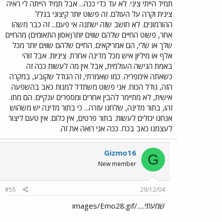
תמיד הייתי ציני. לא עד כדי ככה... אבל תמיד הייתה לי ראיה
צינית וקרה על העולם. זה פשוט יותר קיצוני בגלל
ההורמונים. לא חושב שזה ישתנה אי פעם... זה כבר משהו
אחר, פשוט החיים שלהם שווים יותר(אסון התאומים) מהחיים
שלך או שלי, הם אמריקאים. החיים שלהם שווים יותר מכל
אלף או מיליון איש מכל מדינה אחרת. ציניות. אבל זוהי
באמת הגישה העולמית, אבל אין מה לעשות ככה זה
כשאתה אימפריה. כמו שאמרתי, זה הגודל שקובע, במקרה
הזה, גודל הכוח. אני פשוט משתדל למנות כאב בהשפעה
אישית, לא מתיימר להבין אחרים ומספרים ענקיים. הם מתו.
זהו, בתור מדינה, שלחנו עזרה... כי בתור מדינה יש משהוש
אנחנו יכולים לעשות. בתור פרטים, אין כלום. אין טעם ליצור
לעצמנו כאב בכח. ככה אני רואה את זה.
Gizmo16
G
New member
#55
29/12/04
שמעתי...../images/Emo28.gif