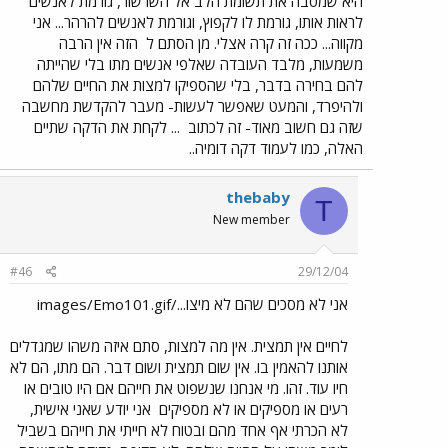
היא שמסבה את תשומת הלב אל השרשור, גורמת לאנשים
לראות אותו, גורמת לו לקפוץ, וגורמת לאנשים להרהר... אני
מקווה... ככה זה קרה אצלי. מן הסתם ל
הזה אין הרבה
משמעות, מלבד העובדה שאלפי אנשים מתו בלי שהייתה
להם בחירה בדבר, בלי שהספיקו למצות את החיים שלהם
ולהיפרד, והמעט שאפשר לעשות- מעבר להקדשת מחשבה
שזה גם חשוב מאוד- זה לכתוב
... לקחת את הדקה שתיים
האלה, כמו לעמוד דקה דומיה..
thebaby
T
New member
#46
29/12/04
אני לא מסכים שהם לא מיצו.../images/Emo101.gif
לחיים אין תמצית. אין מה למצות, סתם איזה משהו שמגדלים
אותנו להאמין בו. אין שום תמצית ושום דבר. הם מתו, הם לא
חיו עוד. זהו. מי אנחנו שנשפוט את חייהם אם היו טובים או
רעים או מספיקים או לא מספיקים
אני יודע שאני אישית,
לא הכרתי אף אחד מהם ובטוח לא חייתי את חייהם בשביל