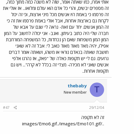
אותי אמרו, כמו שאתה אומר, שזה לא משנה כמה מתוך כמה,
זה מספרים יבשים, והרי כל אדם הוא עולם ומלואו... אז אולי את
זה פרסמו כי באמת היו אנשים מכל מיני ארצות, וכי זה יכול
לקרות גם בארצות אחרות, אבל אולי באמת פרסמו את זה כי
זה המון אנשים. יחד עם זאת- נראה לי שגם על אבא של
חברה שלי היה כתוב בעיתון.. ואגב- אני יכולה לחשוב על המון
המון המון משפחות שאם הן נכחדות, כל המשפחה המורחבת
אפילו, יהיה מאד מאוד מאוד כואב לי. אבל זה לא שאני
חושבת שאתה בנאדם נוראי או משהו, ושאתה אומר דברים
גרועים. גם לי יש תקופות כאלה של "פאק, אז נהרגו אלפי
אנשים שאני לא מכירה- מצדי זה בכלל לא קרה"... ויש גם
תקופות אחרות..
thebaby
T
New member
#47
29/12/04
זה לא תקופה
../images/Emo6.gif../images/Emo101.gif