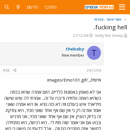
התחבר
הירשם
הארי פוטר - חברתי
fucking hell.
פ
פ
27/12/04
ketty the sheep
ו
ו
ת
ר
thebaby
T
ח
ס
New member
ה
ם
נ
ב
ו
ת
#38
29/12/04
ש
א
א
ר
אישית,../images/Emo101.gif
י
ך
אני לא מאמין באסונות כלליים. היום אמרה שהיא בכתה
כשהיא ראתה טלויזיה ודיברו על זה... אמרתי לה שיש שישה
מיליארד איש בעולם וזה לא כזה נורא. אז היא אמרה שאני
אומר את זה רק כי אין שם אף אחד שאני מכיר, היא צודקת.
זה בדיוק העניין. אין שם אף אחד שאני מכיר, אני מרגיש
צבוע אם אני אומר שזה מזיז לי... היא רגישה, היא מתחילה
לחשוב איזה מסכנים הם וזה... אבל לדעתי זה פשוט כי היא