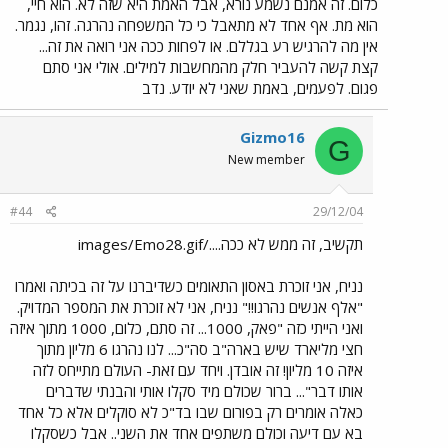
כלום. זה אמנם נשמע נורא, אבל האמת היא שזה לא. הוא חיי,
הוא מת. אף אחד לא מתאבל כי כל המשפחה נהרגה. זהו, נגמר.
אין מה להרגיש רע בגללם. או לפחות ככה אני רואה את זה...
קצת קשה להעביר חלק מהמחשבות למילים. אולי אני סתם
פגום. לפעמים, באמת שאני לא יודע. נדב
Gizmo16
G
New member
#44
29/12/04
תקשיב, זה ממש לא ככה..../images/Emo28.gif
נניח, אני זוכרת באסון התאומים כשדיברנו על זה בכיתה ואמרו
"אלף אנשים נהרגו!!" נניח, אני לא זוכרת את המספר המדויק.
ואני הייתי כזה "פאק, 1000... זה סתם, כלום, 1000 מתוך איזה
חצי מליארד שיש בארה"ב סה"כ... לנו נהרגו 6 מליון מתוך
איזה 10 מליון! זה אובדן. ויחד עם זאת- העולם מתייחס לזה
אותו דבר"... ברור שכולם מיד סקלו אותי והבנתי שדברים
כאלה אומרים רק בפורום שבו בד"כ לא סוקלים אלא כל אחד
בא עם דיעה וכולם משתפים אחד את השני.. אבל כשסקלו