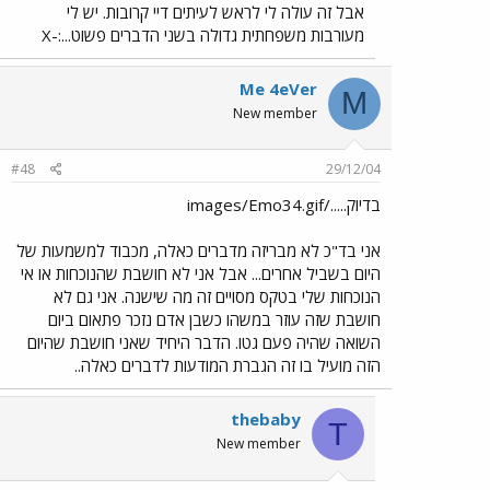
אבל זה עולה לי לראש לעיתים דיי קרובות. יש לי
מעורבות משפחתית גדולה בשני הדברים פשוט...:-X
Me 4eVer
M
New member
#48
29/12/04
בדיוק...../images/Emo34.gif
אני בד"כ לא מבריזה מדברים כאלה, מכבוד למשמעות של
היום בשביל אחרים... אבל אני לא חושבת שהנוכחות או אי
הנוכחות שלי בטקס מסויים זה מה שישנה. אני גם לא
חושבת שזה עוזר במשהו כשבן אדם נזכר פתאום ביום
השואה שהיה פעם גטו. הדבר היחיד שאני חושבת שהיום
הזה מועיל בו זה הגברת המודעות לדברים כאלה..
thebaby
T
New member