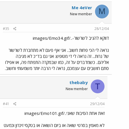
Me 4eVer
M
New member
#35
28/12/04
דווקא להגיב לשרשור-../images/Emo34.gif
נראה לי הכי פחות חשוב.. אני אף פעם לא מתחברת לשרשור
של נרות... זה נראה לי די מטופש. אני גם בד"כ לא מגיבה
אליהם.. כשמדברים על זה, כמו שבמקרה התפתח פה, או אפילו
סתם חושבים עם עצמכם, נראה לי הרבה יותר משמעותי וחשוב.
thebaby
T
New member
#41
29/12/04
זאת אחת הסיבות שאני../images/Emo101.gif
לא מאמין בסרטי שואה או ביום השואה או בטקסי זיכרון וכמעט