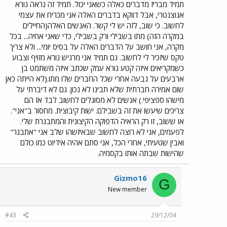
תמיד מבריז מדברים כאלה כשאני יכול. תמיד זה נראה נורא
אגוצנטרי, אבל דווקא בדברים האלה אני מכריח את עצמי
לחשוב. כי שוב, לזה יש לי קשר. האנשים האלה(החיילים
במקרה הזה) מתו בשבילי ורק בשבילי, כדי שאני אחיה... בכל
מקרה, אני חושב על הדברים האלה על בסיס יומי... ולא צריך
טקס שיזכיר לי לחשוב. גם תמיד אני מרגיש נורא מזויף וצבוע
כשמקריאים איזה קטע נורא עמק שכתב איזה משתמט בן
ארבעים על גבעה אחרי שכל החברים שלו מתו.(לא הייתה כאן
שום אמירה חברתית שלא תבינו לא נכון. גם לא דיברתי על
מישהו ספציפי.) אנשים לא מסוגלים לחשוב לבד אז הם
צריכים שיעשו את זה בשבילם. ישות קיבוצית. מחסור ב"אני".
או ששוב, זו רק הראיה הדפוקה הקיצונית והמתבגרת שלי.
לפעמים, אני לא רוצה לחשוב שבאיזשהו שלב אני "אתבגר"
ואבין שטעיתי, אחרי הכל, אני סתם אהיה אידיוט כמו כולם
שהישות שבתה אותו בקסמיה.
Gizmo16
G
New member
#43
29/12/04