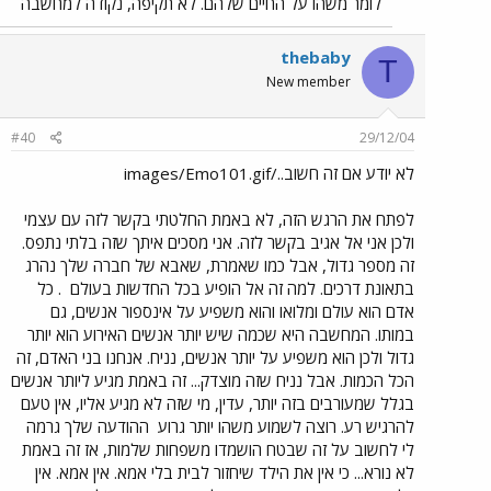
לומר משהו על החיים שלהם. לא תקיפה, נקודה למחשבה
thebaby
T
New member
#40
29/12/04
לא יודע אם זה חשוב../images/Emo101.gif
לפתח את הרגש הזה, לא באמת החלטתי בקשר לזה עם עצמי
ולכן אני אל אגיב בקשר לזה. אני מסכים איתך שזה בלתי נתפס.
זה מספר גדול, אבל כמו שאמרת, שאבא של חברה שלך נהרג
בתאונת דרכים. למה זה אל הופיע בכל החדשות בעולם
. כל
אדם הוא עולם ומלואו והוא משפיע על אינספור אנשים, גם
במותו. המחשבה היא שכמה שיש יותר אנשים האירוע הוא יותר
גדול ולכן הוא משפיע על יותר אנשים, נניח. אנחנו בני האדם, זה
הכל הכמות. אבל נניח שזה מוצדק... זה באמת מגיע ליותר אנשים
בגלל שמעורבים בזה יותר, עדין, מי שזה לא מגיע אליו, אין טעם
להרגיש רע. רוצה לשמוע משהו יותר גרוע
ההודעה שלך גרמה
לי לחשוב על זה שבטח הושמדו משפחות שלמות, אז זה באמת
לא נורא... כי אין את הילד שיחזור לבית בלי אמא. אין אמא. אין