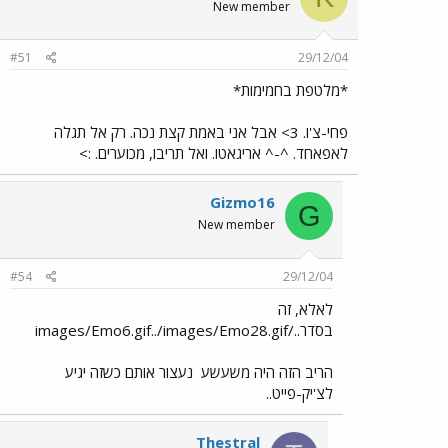
New member
#51
29/12/04
*מלטפת בחמימות*
פחי-צ'ו. 3> אבל אני באמת קצת נכה. רק אל תגלה
לאפאחד. ^-^ אריגאטו. ואל תריבו, מכוערים. :>
Gizmo16
G
New member
#54
29/12/04
לאלא, זה
בסדר../images/Emo6.gif../images/Emo28.gif
הריב הזה היה משעשע
נעצור אותם כשזה יגיע
לצ'יק-פייט..
Thestral