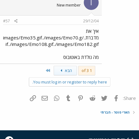
T
New member
#57
29/12/04
איך את
מדברת../images/Emo35.gif../images/Emo70.g
if../images/Emo108.gif../images/Emo182.gif
מה נולדת באוטובוס
Last
1 of 3
הבא
You must log in or register to reply here.
פייסבוק
Twitter
Reddit
Pinterest
Tumblr
WhatsApp
דואר אלקטרוני
הוסף קישור
Share:
הארי פוטר - חברתי