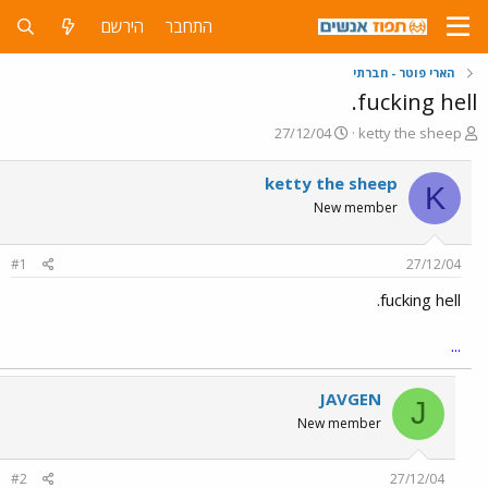
התחבר
הירשם
הארי פוטר - חברתי
fucking hell.
פ
פ
27/12/04
ketty the sheep
ו
ו
ת
ר
ketty the sheep
K
ח
ס
New member
ה
ם
נ
ב
ו
ת
#1
27/12/04
ש
א
א
ר
fucking hell.
י
ך
...
JAVGEN
J
New member
#2
27/12/04