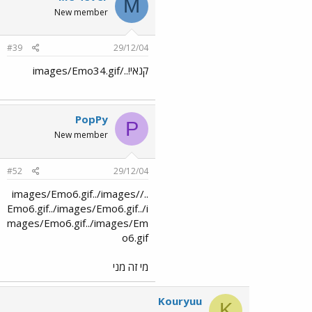
M
New member
#39
29/12/04
קנאי!../images/Emo34.gif
PopPy
P
New member
#52
29/12/04
../images/Emo6.gif../images/
Emo6.gif../images/Emo6.gif../i
mages/Emo6.gif../images/Em
o6.gif
מי זה מני
Kouryuu
K