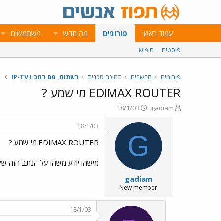
עמוד ראשי
פורומים
מה חדש
משתמשים
פוסטים
חיפוש
פורומים
מחשבים
תמיכה טכנית
רשתות, פס רחב ו IP-TV
EDIMAX ROUTER מי שמע ?
פ
פ
18/1/03
gadiam
ו
ו
ת
ר
18/1/03
ח
ס
G
EDIMAX ROUTER מי שמע ?
ה
ם
נ
ב
ו
ת
מישהו יודע משהו על הנתב הזה של EDIMAX ? http://www.edimax.com/Product/IAS/BR600x/BR6104_E.htm בתודה מראש למגיבים
ש
א
gadiam
א
ר
י
New member
ך
18/1/03