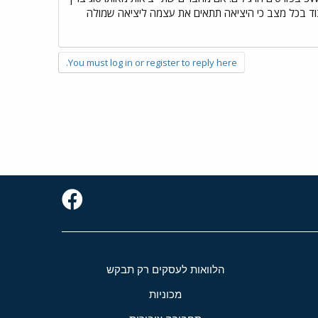
מסוגים שונים כבל ישר. אם יש באחד הצדדים יציאת AUTO MDI.MDI-X זה יעבוד בכל מצב כי היציאה תתאים את עצמה ליציאה שמולה
You must log in or register to reply here.
הלוואות לעסקים רק תבקש
מכוניות