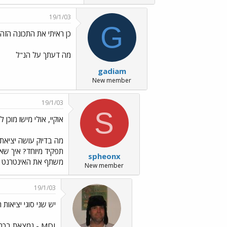
19/1/03
G
כן ראיתי את התכונה הזה בIMAX
מה דעתך על הנ"ל
gadiam
New member
19/1/03
S
אוקיי, אולי מישו מוכן 
תפקיד מיוחד? איך ש
spheonx
משתף את האינטרנט א
New member
19/1/03
יש שני סוגי יציאות 