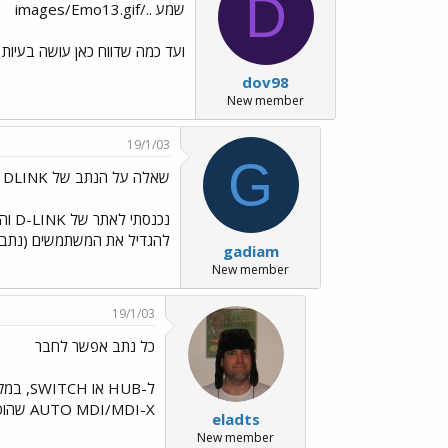
D
שמע ../images/Emo13.gif
ועד כמה שדווח כאן עושה בעיות בכבלים. חפש DLINK ו
dov98
New member
19/1/03
G
שאלה על הנתב של DLINK
להגדיל את המשתמשים (נתבים אחרים שראיתי תומכים בע
gadiam
New member
19/1/03
כל נתב אפשר לחבר
AUTO MDI/MDI-X שהופכת את כל אחד מהפורטים ל-UPLINK אם יש בכך צורך.
eladts
New member