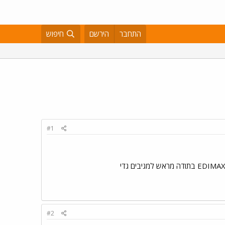
התחבר
הירשם
חיפוש
#1
#2