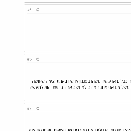
#5
#6
האם היא מצליבה כבלים או עושה משהו בסגנון או שזו באמת יציאה שעושה
ת למשל אם אני מחבר מודם למחשב אחד ברשת והוא למעשה
#7
MDI - נמצאת בכרטיסי רשת במחשבים וביציאות UPLINK. MDI-X - נמצאת ב-HUB או SWITCH בפורטים הרגילים. אם מחברים שתי יציאות מאותו סוג צריך