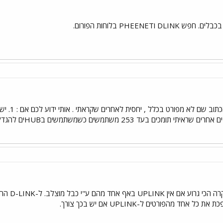
PHEENET בלוחות הפורום.
ד 253 משתמשים כשמשתמשים בHUBים להגדלה ...) זהו גדי